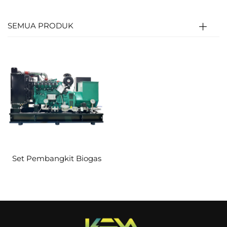
dengan udara dalam rasio tertentu, kemudian
masuk ke silinder mesin.
SEMUA PRODUK
Campuran tersebut dikompresi dan dinyalakan
oleh busi; gas bertemperatur/tekanan tinggi
mendorong piston untuk menggerakkan poros
engkol (energi termal→energi mekanik).
Poros engkol memutar rotor generator untuk
menghasilkan listrik (energi mekanik→energi
listrik); sistem kontrol menyesuaikan pasokan
biogas dan kecepatan agar menghasilkan
Set Pembangkit Biogas
output yang stabil.