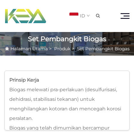
ID

Set Pembangkit Biogas
Halaman Utama
>
Produk
>
Set Pembangkit Biogas
Prinsip Kerja
Biogas melewati pra-perlakuan (desulfurisasi,
dehidrasi, stabilisasi tekanan) untuk
menghilangkan kotoran dan mencegah korosi
peralatan.
Biogas yang telah dimurnikan bercampur