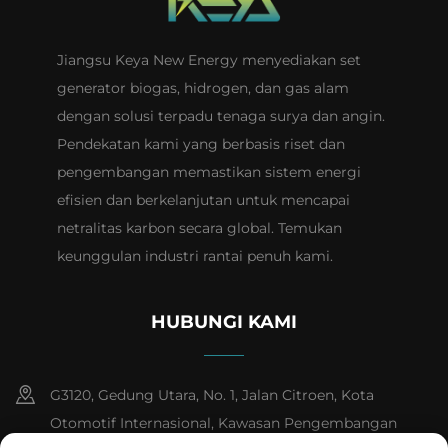
Jiangsu Keya New Energy menyediakan set
generator biogas, hidrogen, dan gas alam
dengan solusi terpadu tenaga surya dan angin.
Pendekatan kami yang berbasis riset dan
pengembangan memastikan sistem energi
efisien dan berkelanjutan untuk mencapai
netralitas karbon secara global. Temukan
keunggulan industri rantai penuh kami.
HUBUNGI KAMI
G3120, Gedung Utara, No. 1, Jalan Citroen, Kota
Otomotif Internasional, Kawasan Pengembangan