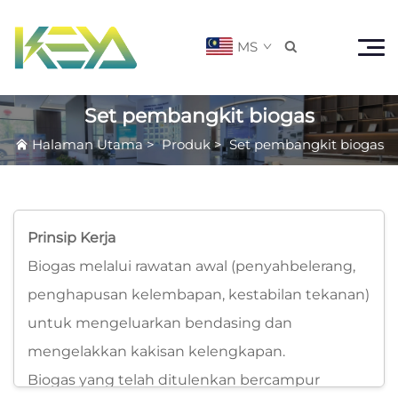
MS

Set pembangkit biogas
Halaman Utama
>
Produk
>
Set pembangkit biogas
Prinsip Kerja
Biogas melalui rawatan awal (penyahbelerang,
penghapusan kelembapan, kestabilan tekanan)
untuk mengeluarkan bendasing dan
mengelakkan kakisan kelengkapan.
Biogas yang telah ditulenkan bercampur