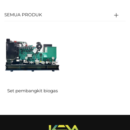
dengan udara mengikut nisbah tertentu,
kemudian memasuki silinder enjin.
SEMUA PRODUK
Campuran ini dimampatkan dan dinyalakan
oleh palam pencucuh; gas bersuhu/tekanan
tinggi menolak omboh untuk memutar aci
(tenaga haba→tenaga mekanikal).
Aci memutar rotor penjana untuk
menghasilkan elektrik (tenaga
mekanikal→tenaga elektrik); sistem kawalan
mengawal atur bekalan biogas dan kelajuan
Set pembangkit biogas
bagi memastikan output stabil.