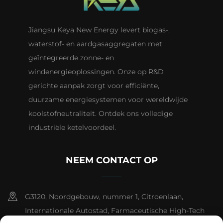
Jiangsu Keya New Energy levert biogas-,
waterstof- en aardgasaggregaten met
geïntegreerde zonne- en
windenergieoplossingen. Onze op R&D
gerichte aanpak zorgt voor efficiënte,
duurzame energiesystemen voor wereldwijde
koolstofneutraliteit. Ontdek ons volledige
industriële ketelvoordeel.
NEEM CONTACT OP
G3120, Noordgebouw, nummer 1, Citroenlaan,
Internationale Autostad, Farmaceutische High-Tech