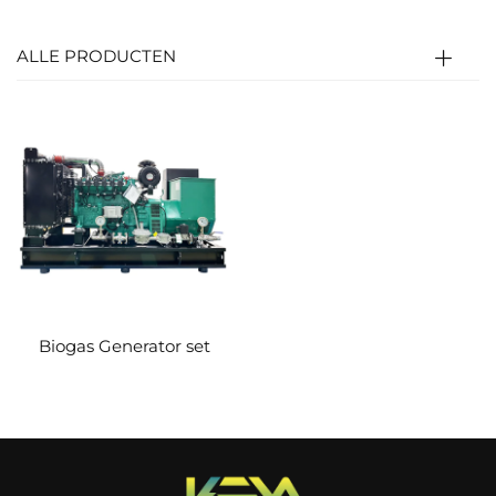
verhouding en stroomt de motorkamer binnen.
Het mengsel wordt samengeperst en door de
ALLE PRODUCTEN
ontstekingsplug ontstoken; gas met hoge
temperatuur/druk duwt de zuiger om de krukas
aan te drijven (thermische→mechanische
energie).
De krukas laat de rotor van de generator draaien
om elektriciteit op te wekken
(mechanische→elektrische energie); het
regelsysteem past de biogasvoorziening en
Biogas Generator set
snelheid aan voor een stabiele uitvoer.