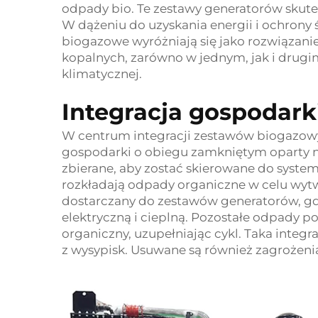
odpady bio. Te zestawy generatorów skute
W dążeniu do uzyskania energii i ochrony
biogazowe wyróżniają się jako rozwiązanie
kopalnych, zarówno w jednym, jak i drugim
klimatycznej.
Integracja gospodarki
W centrum integracji zestawów biogazow
gospodarki o obiegu zamkniętym oparty n
zbierane, aby zostać skierowane do syst
rozkładają odpady organiczne w celu wytw
dostarczany do zestawów generatorów, gdz
elektryczną i cieplną. Pozostałe odpady p
organiczny, uzupełniając cykl. Taka integ
z wysypisk. Usuwane są również zagrożenia