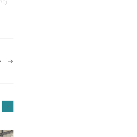
nej
y