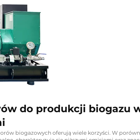
wów do produkcji biogazu 
i
orów biogazowych oferują wiele korzyści. W porówn