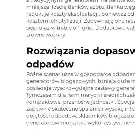
z tradycyjnymi generatorami na paliwa kop
mniejszą ilością tlenków azotu, tlenku węg
redukuje koszty eksploatacji, ponieważ od
kosztem ich utylizacji. Zapewniają one ni
sieci oraz w trybie off-grid. Dodatkowo ca
zrównoważony.
Rozwiązania dopaso
odpadów
Różne scenariusze w gospodarce odpadam
generatorów biogazowych. Istnieją duże mi
posiadają wysokowydajne zestawy genera
Tymczasem dla farm małych i średnich zak
kompaktowe, przenośne jednostki. Specjal
zapewnić skuteczne spalanie i wysoką int
objętości odpadów, składników biogazu or
generatorów mogą być wykorzystywane na 