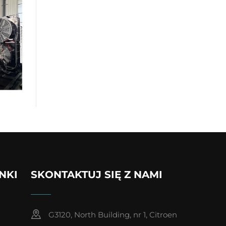
INKI
SKONTAKTUJ SIĘ Z NAMI
G3120, North Building, nr 1, Citroen