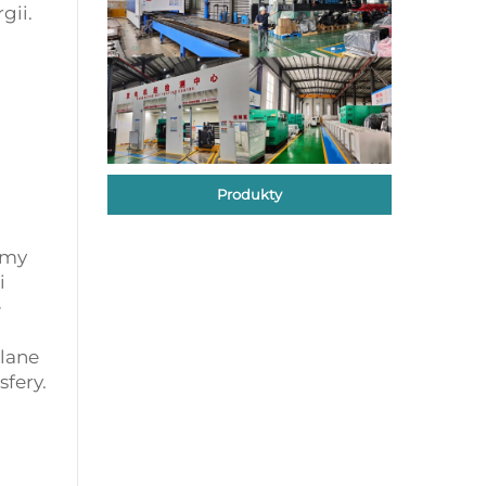
gii.
Produkty
zmy
i
ę
elane
fery.