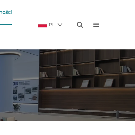
ości


PL