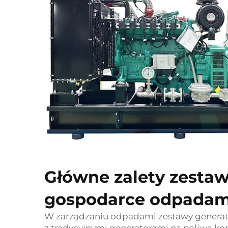
Główne zalety zesta
gospodarce odpadam
W zarządzaniu odpadami zestawy generat