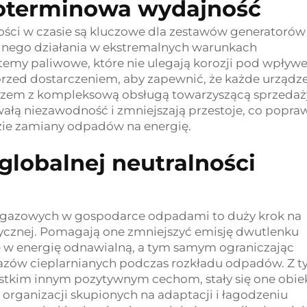
goterminowa wydajność
ości w czasie są kluczowe dla zestawów generatorów
lnego działania w ekstremalnych warunkach
ystemy paliwowe, które nie ulegają korozji pod wpły
przed dostarczeniem, aby zapewnić, że każde urządz
azem z kompleksową obsługą towarzyszącą sprzedaży
łą niezawodność i zmniejszają przestoje, co popra
zie zamiany odpadów na energię.
globalnej neutralności
ogazowych w gospodarce odpadami to duży krok na
tycznej. Pomagają one zmniejszyć emisję dwutlenku
e w energię odnawialną, a tym samym ograniczając
gazów cieplarnianych podczas rozkładu odpadów. Z t
ystkim innym pozytywnym cechom, stały się one obi
 organizacji skupionych na adaptacji i łagodzeniu