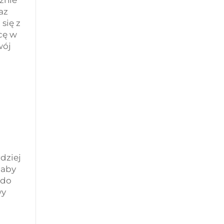
znie
az
się z
cę w
wój
dziej
 aby
 do
wy