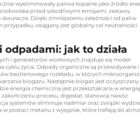
cznie wyeliminowały paliwa kopalne jako źródło ener
 środowiska przed szkodliwymi emisjami, zestawy
 dwuracze. Dzięki zmniejszeniu zależności od paliw
 przypadku, osiągany jest globalny cel neutralności
 odpadami: jak to działa
ych i generatorów workowych znajduje się model
a cyklu życia. Odpady organiczne są przewidywane i
emów beztlenowego rozkładu, w których mikroorgani
arzania biogazu. Następnie biogaz jest oczyszczany 
ie energia chemiczna jest przekształcana w energi
o zakończeniu procesu, digestat, stanowią nawóz
racja systemów eliminuje nadmiar oraz związki wydzi
 w postaci metanu z wysypisk, które trafiają do atmos