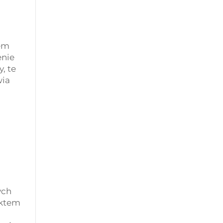
wem
enie
, te
wia
ych
ektem