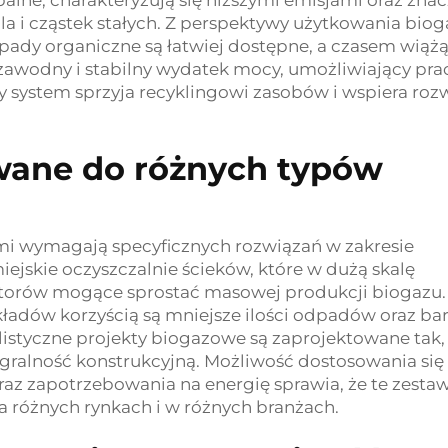
alne, charakteryzują się niższymi emisjami oraz znac
la i cząstek stałych. Z perspektywy użytkowania biog
pady organiczne są łatwiej dostępne, a czasem wiążą 
ezawodny i stabilny wydatek mocy, umożliwiający pra
ły system sprzyja recyklingowi zasobów i wspiera roz
wane do różnych typów
i wymagają specyficznych rozwiązań w zakresie
ejskie oczyszczalnie ścieków, które w dużą skalę
torów mogące sprostać masowej produkcji biogazu.
ładów korzyścią są mniejsze ilości odpadów oraz bar
istyczne projekty biogazowe są zaprojektowane tak,
egralność konstrukcyjną. Możliwość dostosowania się
az zapotrzebowania na energię sprawia, że te zesta
różnych rynkach i w różnych branżach.