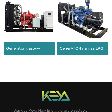
Generator gazowy
GenerATOR na gaz LPG
Jiangsu Keya New Energy oferuje zestawy