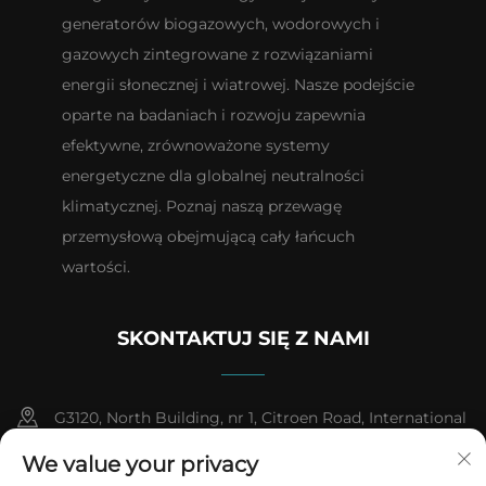
generatorów biogazowych, wodorowych i
gazowych zintegrowane z rozwiązaniami
energii słonecznej i wiatrowej. Nasze podejście
oparte na badaniach i rozwoju zapewnia
efektywne, zrównoważone systemy
energetyczne dla globalnej neutralności
klimatycznej. Poznaj naszą przewagę
przemysłową obejmującą cały łańcuch
wartości.
SKONTAKTUJ SIĘ Z NAMI
G3120, North Building, nr 1, Citroen Road, International
Automobile City, Pharmaceutical High-tech Industrial
We value your privacy
Development Zone, Taizhou City, Jiangsu Province