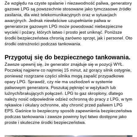
Ze względu na czyste spalanie i niezawodność paliwa, generatory
gazowe LPG są powszechnie stosowane jako tymczasowe źródło
zasilania, dla wież telekomunikacyjnych oraz w sytuacjach
awaryjnych. Jednak niewłaściwe uzupełnianie paliwa w
generatorze gazowym LPG może powodować niebezpieczne
wycieki i pożary, których łatwo i prosto jest uniknąć. Poniższe
środki bezpieczeństwa chronią zarówno sprzęt, jak i personel. Oto
środki ostrożności podczas tankowania.
Przygotuj się do bezpiecznego tankowania.
Zawsze upewnij się, że generator znajduje się w pozycji WYŁ.
Poczekaj najpierw co najmniej 15 minut, aż gorący silnik ostygnie,
ponieważ rozgrzane części silnika mogą zapalić przypadkowe
opary LPG. Sprawdź, czy nie ma uszkodzeń w systemie
paliwowym generatora. Poszukaj pęknięć w wężykach lub
luźnych/brakujących połączeń. LPG to gaz skroplony, dlatego
należy nosić odpowiednie odzież ochronną do pracy z LPG, w tym
rękawice i okulary ochronne, aby chronić przed paliwem LPG
EPS. Gaśnice to bezpieczny sposób zapewnienia bezpieczeństwa
podczas tankowania i zawsze powinny być łatwo dostępne jako
proste i skuteczne środki bezpieczeństwa.