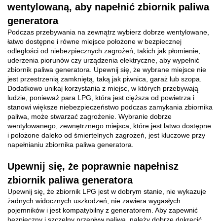
wentylowaną, aby napełnić zbiornik paliwa
generatora
Podczas przebywania na zewnątrz wybierz dobrze wentylowane,
łatwo dostępne i równe miejsce położone w bezpiecznej
odległości od niebezpiecznych zagrożeń, takich jak płomienie,
uderzenia piorunów czy urządzenia elektryczne, aby wypełnić
zbiornik paliwa generatora. Upewnij się, że wybrane miejsce nie
jest przestrzenią zamkniętą, taką jak piwnica, garaż lub szopa.
Dodatkowo unikaj korzystania z miejsc, w których przebywają
ludzie, ponieważ para LPG, która jest cięższa od powietrza i
stanowi większe niebezpieczeństwo podczas zamykania zbiornika
paliwa, może stwarzać zagrożenie. Wybranie dobrze
wentylowanego, zewnętrznego miejsca, które jest łatwo dostępne
i położone daleko od śmiertelnych zagrożeń, jest kluczowe przy
napełnianiu zbiornika paliwa generatora.
Upewnij się, że poprawnie napełnisz
zbiornik paliwa generatora
Upewnij się, że zbiornik LPG jest w dobrym stanie, nie wykazuje
żadnych widocznych uszkodzeń, nie zawiera wygasłych
pojemników i jest kompatybilny z generatorem. Aby zapewnić
bezpieczny i szczelny przepływ paliwa, należy dobrze dokręcić