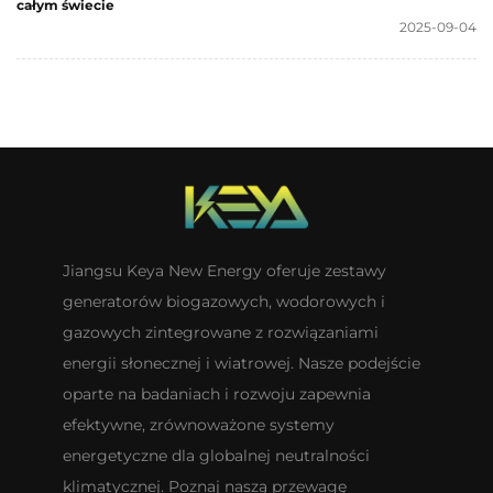
całym świecie
2025-09-04
Jiangsu Keya New Energy oferuje zestawy
generatorów biogazowych, wodorowych i
gazowych zintegrowane z rozwiązaniami
energii słonecznej i wiatrowej. Nasze podejście
oparte na badaniach i rozwoju zapewnia
efektywne, zrównoważone systemy
energetyczne dla globalnej neutralności
klimatycznej. Poznaj naszą przewagę