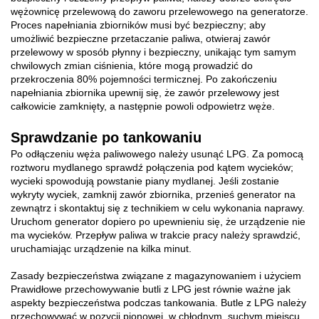
wężownicę przelewową do zaworu przelewowego na generatorze.
Proces napełniania zbiorników musi być bezpieczny; aby
umożliwić bezpieczne przetaczanie paliwa, otwieraj zawór
przelewowy w sposób płynny i bezpieczny, unikając tym samym
chwilowych zmian ciśnienia, które mogą prowadzić do
przekroczenia 80% pojemności termicznej. Po zakończeniu
napełniania zbiornika upewnij się, że zawór przelewowy jest
całkowicie zamknięty, a następnie powoli odpowietrz węże.
Sprawdzanie po tankowaniu
Po odłączeniu węża paliwowego należy usunąć LPG. Za pomocą
roztworu mydlanego sprawdź połączenia pod kątem wycieków;
wycieki spowodują powstanie piany mydlanej. Jeśli zostanie
wykryty wyciek, zamknij zawór zbiornika, przenieś generator na
zewnątrz i skontaktuj się z technikiem w celu wykonania naprawy.
Uruchom generator dopiero po upewnieniu się, że urządzenie nie
ma wycieków. Przepływ paliwa w trakcie pracy należy sprawdzić,
uruchamiając urządzenie na kilka minut.
Zasady bezpieczeństwa związane z magazynowaniem i użyciem
Prawidłowe przechowywanie butli z LPG jest równie ważne jak
aspekty bezpieczeństwa podczas tankowania. Butle z LPG należy
przechowywać w pozycji pionowej, w chłodnym, suchym miejscu,