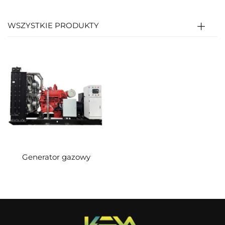
który napędza wał korbowy (energia cieplna →
energia mechaniczna). Wał korbowy jest
WSZYSTKIE PRODUKTY
następnie połączony z wirnikiem generatora, w
celu wytworzenia energii elektrycznej (energia
mechaniczna → energia elektryczna).
Generator gazowy