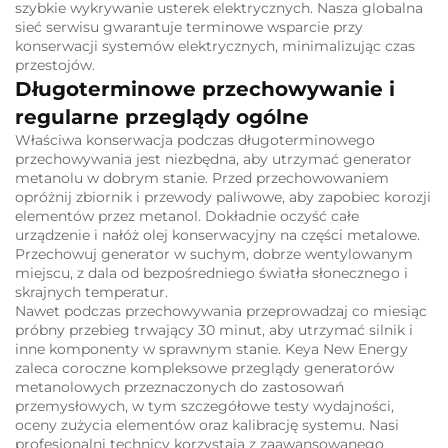
szybkie wykrywanie usterek elektrycznych. Nasza globalna
sieć serwisu gwarantuje terminowe wsparcie przy
konserwacji systemów elektrycznych, minimalizując czas
przestojów.
Długoterminowe przechowywanie i
regularne przeglądy ogólne
Właściwa konserwacja podczas długoterminowego
przechowywania jest niezbędna, aby utrzymać generator
metanolu w dobrym stanie. Przed przechowowaniem
opróżnij zbiornik i przewody paliwowe, aby zapobiec korozji
elementów przez metanol. Dokładnie oczyść całe
urządzenie i nałóż olej konserwacyjny na części metalowe.
Przechowuj generator w suchym, dobrze wentylowanym
miejscu, z dala od bezpośredniego światła słonecznego i
skrajnych temperatur.
Nawet podczas przechowywania przeprowadzaj co miesiąc
próbny przebieg trwający 30 minut, aby utrzymać silnik i
inne komponenty w sprawnym stanie. Keya New Energy
zaleca coroczne kompleksowe przeglądy generatorów
metanolowych przeznaczonych do zastosowań
przemysłowych, w tym szczegółowe testy wydajności,
oceny zużycia elementów oraz kalibrację systemu. Nasi
profesjonalni technicy korzystają z zaawansowanego