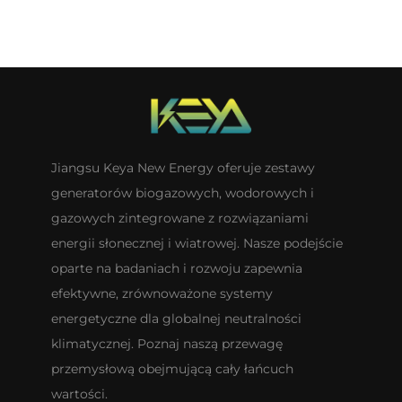
Jiangsu Keya New Energy oferuje zestawy
generatorów biogazowych, wodorowych i
gazowych zintegrowane z rozwiązaniami
energii słonecznej i wiatrowej. Nasze podejście
oparte na badaniach i rozwoju zapewnia
efektywne, zrównoważone systemy
energetyczne dla globalnej neutralności
klimatycznej. Poznaj naszą przewagę
przemysłową obejmującą cały łańcuch
wartości.