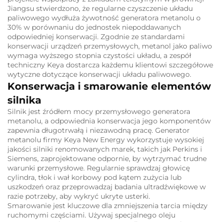
Jiangsu stwierdzono, że regularne czyszczenie układu
paliwowego wydłuża żywotność generatora metanolu o
30% w porównaniu do jednostek niepoddawanych
odpowiedniej konserwacji. Zgodnie ze standardami
konserwacji urządzeń przemysłowych, metanol jako paliwo
wymaga wyższego stopnia czystości układu, a zespół
techniczny Keya dostarcza każdemu klientowi szczegółowe
wytyczne dotyczące konserwacji układu paliwowego.
Konserwacja i smarowanie elementów
silnika
Silnik jest źródłem mocy przemysłowego generatora
metanolu, a odpowiednia konserwacja jego komponentów
zapewnia długotrwałą i niezawodną pracę. Generator
metanolu firmy Keya New Energy wykorzystuje wysokiej
jakości silniki renomowanych marek, takich jak Perkins i
Siemens, zaprojektowane odpornie, by wytrzymać trudne
warunki przemysłowe. Regularnie sprawdzaj głowicę
cylindra, tłok i wał korbowy pod kątem zużycia lub
uszkodzeń oraz przeprowadzaj badania ultradźwiękowe w
razie potrzeby, aby wykryć ukryte usterki.
Smarowanie jest kluczowe dla zmniejszenia tarcia między
ruchomymi częściami. Używaj specjalnego oleju