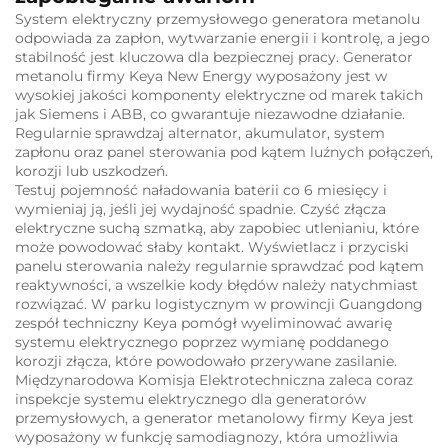
System elektryczny przemysłowego generatora metanolu
odpowiada za zapłon, wytwarzanie energii i kontrolę, a jego
stabilność jest kluczowa dla bezpiecznej pracy. Generator
metanolu firmy Keya New Energy wyposażony jest w
wysokiej jakości komponenty elektryczne od marek takich
jak Siemens i ABB, co gwarantuje niezawodne działanie.
Regularnie sprawdzaj alternator, akumulator, system
zapłonu oraz panel sterowania pod kątem luźnych połączeń,
korozji lub uszkodzeń.
Testuj pojemność naładowania baterii co 6 miesięcy i
wymieniaj ją, jeśli jej wydajność spadnie. Czyść złącza
elektryczne suchą szmatką, aby zapobiec utlenianiu, które
może powodować słaby kontakt. Wyświetlacz i przyciski
panelu sterowania należy regularnie sprawdzać pod kątem
reaktywności, a wszelkie kody błędów należy natychmiast
rozwiązać. W parku logistycznym w prowincji Guangdong
zespół techniczny Keya pomógł wyeliminować awarię
systemu elektrycznego poprzez wymianę poddanego
korozji złącza, które powodowało przerywane zasilanie.
Międzynarodowa Komisja Elektrotechniczna zaleca coraz
inspekcje systemu elektrycznego dla generatorów
przemysłowych, a generator metanolowy firmy Keya jest
wyposażony w funkcję samodiagnozy, która umożliwia