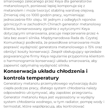
smarowego zalecanego przez Keya dla generatorów
metanolowych, ponieważ lepiej komponuje się z
metanolem i może tworzyć stabilną warstwę olejową.
Zmieniaj olej co 1000 godzin pracy, wymieniając
jednocześnie filtr oleju. W jednym z odległych rejonów
górniczych w zachodnich Chinach generator metanolowy
klienta, konserwowany zgodnie z wytycznymi Keya
dotyczącymi smarowania, pracuje nieprzerwanie przez 4
lata bez awarii silnika. Międzynarodowa Rada ds. Czystej
Komunikacji podkreśla, że prawidłowe smarowanie może
poprawić wydajność generatora metanolowego o 15% oraz
obniżyć koszty konserwacji. Zespół obsługujący sprzedaże
pogwarancyjne firmy Keya regularnie przypomina klientom
o harmonogramie konserwacji układu smarowania, aby
zapewnić optymalną wydajność silnika.
Konserwacja układu chłodzenia i
kontrola temperatury
Generatory metanolu przemysłowego wytwarzają dużo
ciepła podczas pracy, dlatego system chłodzenia należy
odpowiednio utrzymywać, aby zapobiec przegrzaniu.
Generator metanolu Keya jest wyposażony w wydajny
system chłodzenia wodnego, w tym radiator, pompę wody i
termostat, które współpracują, aby kontrolować