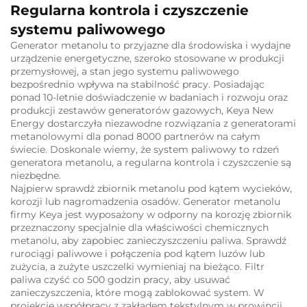
Regularna kontrola i czyszczenie
systemu paliwowego
Generator metanolu to przyjazne dla środowiska i wydajne
urządzenie energetyczne, szeroko stosowane w produkcji
przemysłowej, a stan jego systemu paliwowego
bezpośrednio wpływa na stabilność pracy. Posiadając
ponad 10-letnie doświadczenie w badaniach i rozwoju oraz
produkcji zestawów generatorów gazowych, Keya New
Energy dostarczyła niezawodne rozwiązania z generatorami
metanolowymi dla ponad 8000 partnerów na całym
świecie. Doskonale wiemy, że system paliwowy to rdzeń
generatora metanolu, a regularna kontrola i czyszczenie są
niezbędne.
Najpierw sprawdź zbiornik metanolu pod kątem wycieków,
korozji lub nagromadzenia osadów. Generator metanolu
firmy Keya jest wyposażony w odporny na korozję zbiornik
przeznaczony specjalnie dla właściwości chemicznych
metanolu, aby zapobiec zanieczyszczeniu paliwa. Sprawdź
rurociągi paliwowe i połączenia pod kątem luzów lub
zużycia, a zużyte uszczelki wymieniaj na bieżąco. Filtr
paliwa czyść co 500 godzin pracy, aby usuwać
zanieczyszczenia, które mogą zablokować system. W
projekcie współpracy z zakładem tekstylnym w prowincji