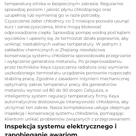
temperaturę silnika w bezpiecznym zakresie. Regularnie
sprawdzaj poziom i jakość płynu chłodzącego oraz
uzupełniaj lub wymieniaj go w razie potrzeby.
Czyszczenie żeber chłodnicy co 3 miesiące pozwala usunąć
kurz i zanieczyszczenia, które mogą blokować
odprowadzanie ciepła. Sprawdzaj pompę wodną pod kątem
wycieków i upewnij się, że termostat działa poprawnie, aby
uniknąć niestabilnych wahao temperatury. W jednym z
zakładów chemicznych w Zhejiang niewłaściwa
konserwacja systemu chłodzenia spowodowała przegrzanie
i wyłączenie generatora metanolu. Po przeprowadzeniu
przez techników Keya czyszczenia radiatora oraz wymianie
uszkodzonego termostatu urządzenie ponownie rozpoczęło
stabilną pracę. Zgodnie z zasadami inżynierii mechanicznej
optymalny zakres temperatur pracy dla generatorów
metanolu wynosi od 80 do 90 stopni Celsjusza, a
inteligentny system regulacji temperatury firmy Keya
automatycznie dostosowuje intensywność chłodzenia, aby
utrzymać ten zakres. Nasza kompleksowa usługa obejmuje
inspekcję i konserwację systemu chłodzenia, pomagając
klientom unikać problemów związanych z przegrzewaniem.
Inspekcja systemu elektrycznego i
zapobieganie awariom