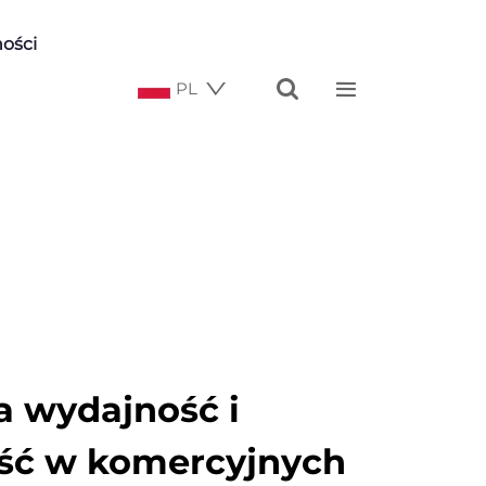
ości


PL
 wydajność i
ść w komercyjnych