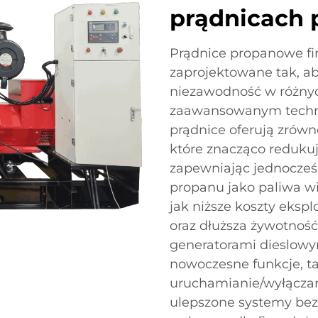
prądnicach
Prądnice propanowe fi
zaprojektowane tak, a
niezawodność w różnyc
zaawansowanym technol
prądnice oferują zrów
które znacząco reduku
zapewniając jednocześ
propanu jako paliwa wią
jak niższe koszty eksp
oraz dłuższa żywotnoś
generatorami dieslowy
nowoczesne funkcje, t
uruchamianie/wyłączani
ulepszone systemy bez