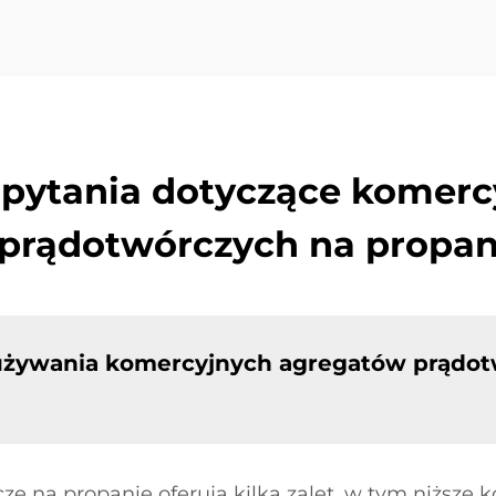
 pytania dotyczące komerc
prądotwórczych na propa
z używania komercyjnych agregatów prądo
 na propanie oferują kilka zalet, w tym niższe 