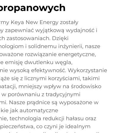
 propanowych
rmy Keya New Energy zostały
by zapewniać wyjątkową wydajność i
h zastosowaniach. Dzięki
ogiom i solidnemu inżynierii, nasze
noważone rozwiązanie energetyczne,
je emisję dwutlenku węgla,
nie wysoką efektywność. Wykorzystanie
że się z licznymi korzyściami, takimi
loatacji, mniejszy wpływ na środowisko
ć w porównaniu z tradycyjnymi
mi. Nasze prądnice są wyposażone w
akie jak automatyczne
e, technologia redukcji hałasu oraz
pieczeństwa, co czyni je idealnym