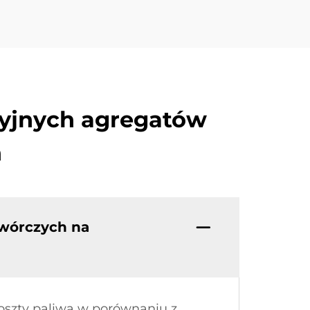
yjnych agregatów
n
twórczych na
koszty paliwa w porównaniu z