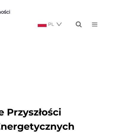
ości


PL
 Przyszłości
Energetycznych