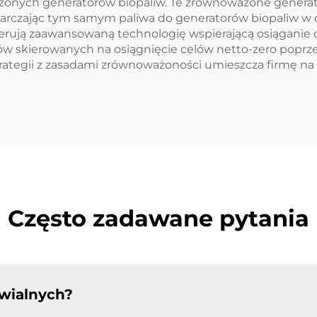
onych generatorów biopaliw. Te zrównoważone generato
tarczając tym samym paliwa do generatorów biopaliw w ce
erują zaawansowaną technologię wspierającą osiąganie
w skierowanych na osiągnięcie celów netto-zero poprze
trategii z zasadami zrównoważoności umieszcza firmę 
Często zadawane pytania
wialnych?