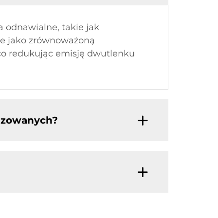
a odnawialne, takie jak
 je jako zrównoważoną
co redukując emisję dwutlenku
nizowanych?