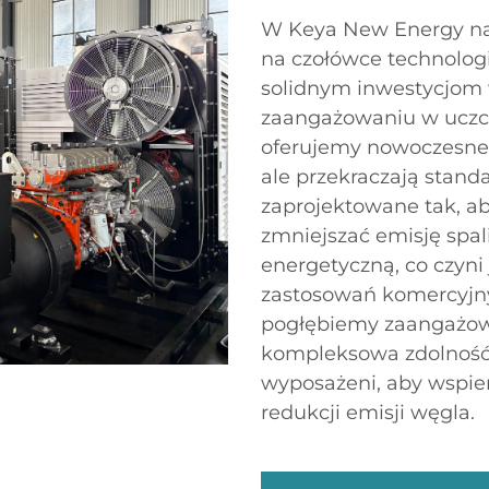
W Keya New Energy nas
na czołówce technologi
solidnym inwestycjom 
zaangażowaniu w uczci
oferujemy nowoczesne r
ale przekraczają stand
zaprojektowane tak, a
zmniejszać emisję spal
energetyczną, co czyn
zastosowań komercyjny
pogłębiemy zaangażow
kompleksowa zdolność
wyposażeni, aby wspier
redukcji emisji węgla.