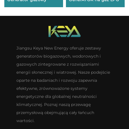
Jiangsu Keya New Energy oferuje zestawy
generatorów biogazowych, wodorowych i
gazowych zintegrowane z rozwiązaniami
energii słonecznej i wiatrowej. Nasze podejście
oparte na badaniach i rozwoju zapewnia
efektywne, zrównoważone systemy
energetyczne dla globalnej neutralności
klimatycznej. Poznaj naszą przewagę
przemysłową obejmującą cały łańcuch
wartości.