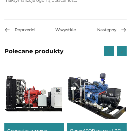
maksymalizuje ogólną opłacalność.
Poprzedni
Następny
Wszystkie
Polecane produkty
Generator gazowy
GenerATOR na gaz LPG