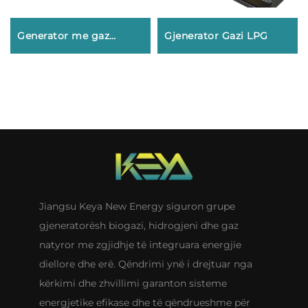
Generator me gaz
Gjenerator Gazi LPG
natyror
Jiangsu Keya New Energy siguron grupe
gjeneratorësh biogazi, hidrogjeni dhe gaz
natyror me zgjidhje të integruara energjie
diellore dhe erë. Qëndrimi ynë i drejtuar nga
kërkimi dhe zhvillimi garanton sisteme
energjetike efikase dhe të qëndrueshme për