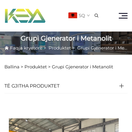
SQ

Grupi Gjenerator i Metanolit
Faqja kryesore
>
Produktet
>
Grupi Gjenerator i Metanolit
Ballina >
Produktet
>
Grupi Gjenerator i Metanolit
TË GJITHA PRODUKTET