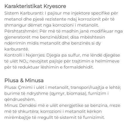
Karakteristikat Kryesore
Sistem Karburanti: I pajisur me injektore specifike për
metanol dhe pjesë rezistente ndaj korrozionit për të
shmangur dëmet nga korrozioni i metanolit.
Përshtatshmëri: Për më të madhin janë modifikuar nga
gjeneratorët me benzinë/dizel; disa mbështesin
ndërrimin midis metanolit dhe benzinës si dy
karburantë.
Kontrolli i Nxjerrjes: Djegia pa sulfur, me lëndë djegëse
të ulët NOₓ; nevojitet pajisje për trajtimin e helmimeve
për të reduktuar lëshimin e formaldehidit.
Plusa & Minusa
Plusa: Çmimi i ulët i metanolit, transpori/ruajtja e lehtë;
burime të ndryshme (qymyr, biomasa), furnizim i
qëndrueshëm.
Minus: Dendësi më e ulët energjetike se benzina, rreze
më të shkurtëra; korrozioni i metanolit kërkon
mirëmbajtje të rregullt të sistemit të furnizimit.