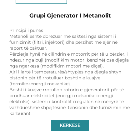
Grupi Gjenerator I Metanolit
Principi i punës
Metanoli është dorëzuar me saktësi nga sistemi i
furnizimit (filtri, injektori) dhe përzihet me ajër në
raport të caktuar.
Përzierja hynë në cilindrin e motorrit për të u përzier, i
ndezur nga buji (modifikim motori benzinë) ose djegia
nga ngarkesa (modifikim motori me diçel).
Ajri i lartë i temperaturës/shtypjes nga djegia shtyn
pistonin për të rrotulluar boshtin e kuajve
(termike→energji mekanike).
Boshti i kuajve rrotullon rotorin e gjeneratorit për të
prodhuar elektricitet (energji mekanike→energji
elektrike); sistemi i kontrollit rregullon në mënyrë të
vazhdueshme shpejtësinë, tensionin dhe furnizimin me
karburant.
KËRKESE