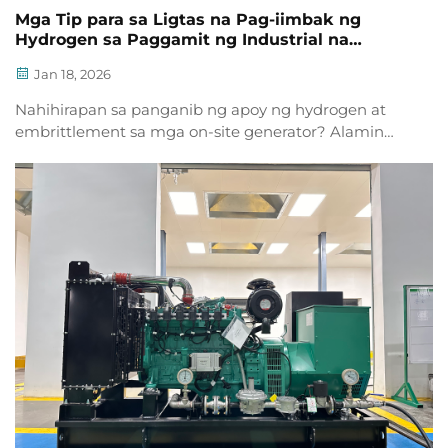
Mga Tip para sa Ligtas na Pag-iimbak ng
Hydrogen sa Paggamit ng Industrial na
Hydrogen Generator
Jan 18, 2026
Nahihirapan sa panganib ng apoy ng hydrogen at
embrittlement sa mga on-site generator? Alamin
ang NFPA 2/ISO-compliant na bentilasyon, Type IV
tank, at leak detection na nagpapababa ng panganib
ng layering ng hanggang 92%. Maging compliant
ngayon.