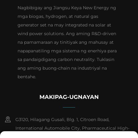
Nagbibigay ang Jiangsu Keya New Energy ng
mga biogas, hydrogen, at natural gas
generator set na may integrated na solar at
wind power solutions. Ang aming R&D-driven
na pamamaraan ay tinitiyak ang mahusay at
napapanatiling mga sistema ng enerhiya para
sa pandaigdigang carbon neutrality. Tuklasin
ang aming buong-chain na industriyal na
bentahe.
MAKIPAG-UGNAYAN
G3120, Hilagang Gusali, Blg. 1, Citroen Road,
International Automobile City, Pharmaceutical High-
tech Industrial Development Zone, Lungsod ng