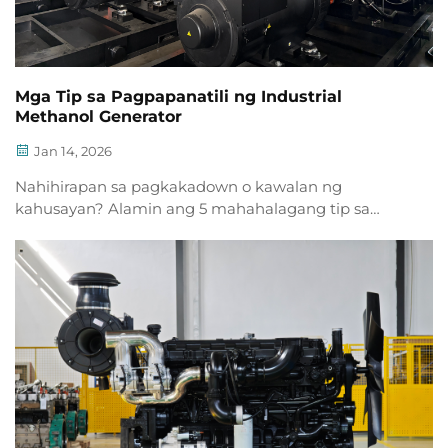
Mga Tip sa Pagpapanatili ng Industrial
Methanol Generator
Jan 14, 2026
Nahihirapan sa pagkakadown o kawalan ng
kahusayan? Alamin ang 5 mahahalagang tip sa
pagpapanatili ng industrial methanol generator
upang mapataas ang pagiging maaasahan at
mapalawig ang buhay nito. I-download ang checklist
ngayon.