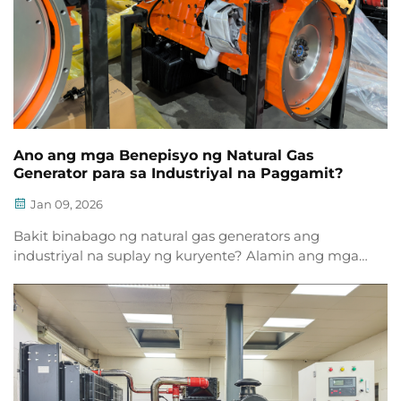
Ano ang mga Benepisyo ng Natural Gas
Generator para sa Industriyal na Paggamit?
Jan 09, 2026
Bakit binabago ng natural gas generators ang
industriyal na suplay ng kuryente? Alamin ang mga
tipid sa gastos, mababang emissions, pagiging
maaasahan, smart operations, at sustainability. Kunin
ang iyong libreng industry guide ngayon.