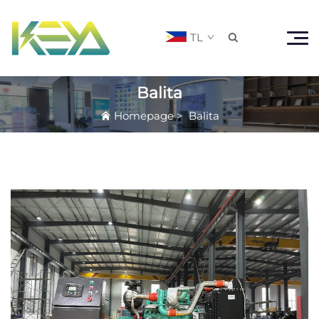
TL

Balita
Homepage
>
Balita