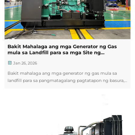
Bakit Mahalaga ang mga Generator ng Gas
mula sa Landfill para sa mga Site ng
Pagtatapon ng Basura?
Jan 26, 2026
Bakit mahalaga ang mga generator ng gas mula sa
landfill para sa pangmatagalang pagtatapon ng basura,
pagbawi ng enerhiya, at pagsunod sa regulasyon.
Alamin na ngayon ang mga pinakamahusay na
kasanayan sa kaligtasan.