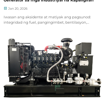
Generator sa mga Industriyal na Kapaligiran
Jan 20, 2026
Iwasan ang aksidente at matiyak ang pagsunod:
integridad ng fuel, pangingimbet, bentilasyon,
pagsubaybay sa CO, pagtuklas ng tagas, zoning, at
mga protokol sa emerhensiya para sa mga LPG
generator. I-download na ang iyong checklist sa
kaligtasan.