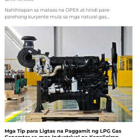
Nahihirapan sa mataas na OPEX at hindi pare-
parehong kuryente mula sa mga natural gas
generator? Alamin ang mga batay sa datos na
estratehiya para sa kahusayan, pagtugon sa
regulasyon, at ROI. I-download na ang gabay para sa
industriya.
Mga Tip para Ligtas na Paggamit ng LPG Gas