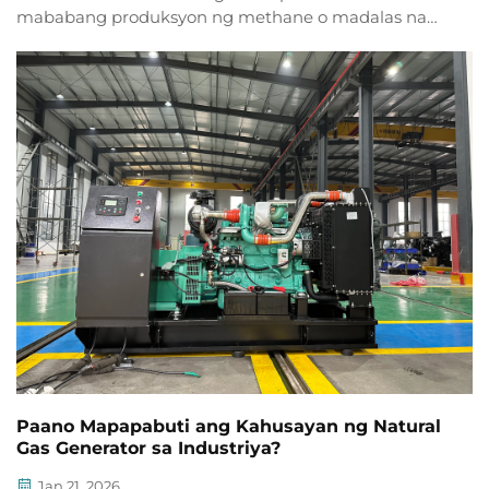
mababang produksyon ng methane o madalas na
pagkakabigo? I-optimize ang feedstock, balanse ng
pH/VFA, kontrol ng temperatura, at pangangalaga sa
makina upang mabawasan ang hindi inaasahang
pagkakabigo ng 60%. Kumuha na ng mga praktikal
na tip!
Paano Mapapabuti ang Kahusayan ng Natural
Gas Generator sa Industriya?
Jan 21, 2026