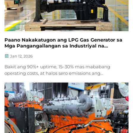
Paano Nakakatugon ang LPG Gas Generator sa
Mga Pangangailangan sa Industriyal na
Kuryente?
Jan 12, 2026
Bakit ang 90%+ uptime, 15–30% mas mababang
operating costs, at halos sero emissions ang
gumagawa ng LPG gas generators na perpekto para
sa data center, pharma, mining, at food processing.
Alamin kung paano.