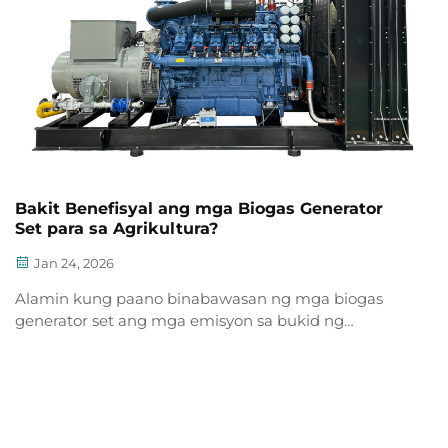
Bakit Benefisyal ang mga Biogas Generator
Set para sa Agrikultura?
Jan 24, 2026
Alamin kung paano binabawasan ng mga biogas
generator set ang mga emisyon sa bukid ng
hanggang 60%, binabawasan ang mga gastos sa
enerhiya ng hanggang 50%, at ginagawang kita ang
dumi ng hayop kasama ang de-kalidad na pataba
mula sa digestate. Tingnan ang tunay na ROI—
kumuha ng iyong assessment sa feasibility ng CHP.