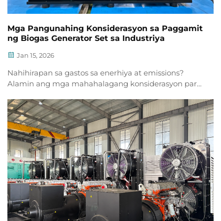
Mga Pangunahing Konsiderasyon sa Paggamit
ng Biogas Generator Set sa Industriya
Jan 15, 2026
Nahihirapan sa gastos sa enerhiya at emissions?
Alamin ang mga mahahalagang konsiderasyon para
sa biogas generator set para sa industriyal na
pagiging maaasahan, pagsunod sa regulasyon, at
ROI. I-download ang checklist ngayon.