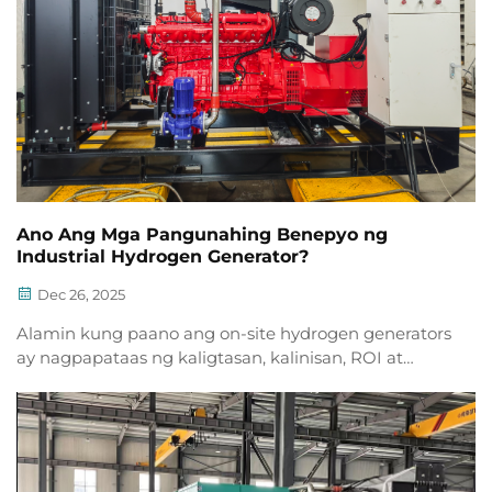
Ano Ang Mga Pangunahing Benepyo ng
Industrial Hydrogen Generator?
Dec 26, 2025
Alamin kung paano ang on-site hydrogen generators
ay nagpapataas ng kaligtasan, kalinisan, ROI at
dekarbonisasyon. Eliminate ang mga panganib sa
supply chain at makamit ang 99.999% na H₂ purity.
Tuklas ang mga tunay na benepyo ngayon.