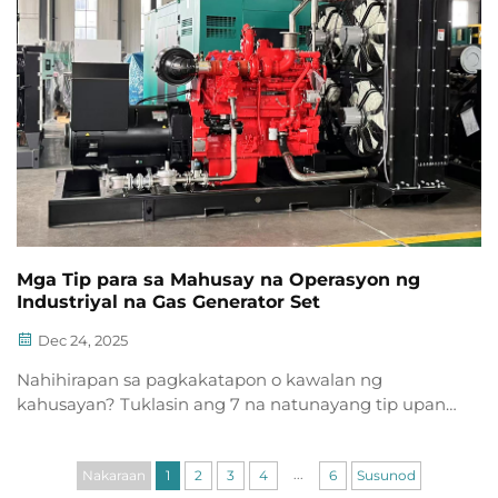
Mga Tip para sa Mahusay na Operasyon ng
Industriyal na Gas Generator Set
Dec 24, 2025
Nahihirapan sa pagkakatapon o kawalan ng
kahusayan? Tuklasin ang 7 na natunayang tip upang
mapabuti ang pagganap, maaasahan, at pagtitipid
sa gasolina ng industriyal na gas generator set. I-
...
download na ang buong checklist.
Nakaraan
1
2
3
4
6
Susunod