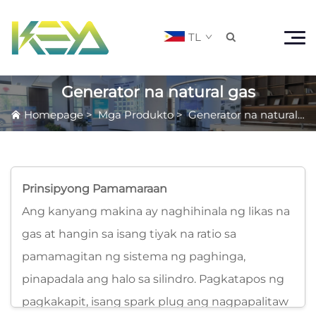
TL

Generator na natural gas
Homepage
>
Mga Produkto
>
Generator na natural gas
Prinsipyong Pamamaraan
Ang kanyang makina ay naghihinala ng likas na
gas at hangin sa isang tiyak na ratio sa
pamamagitan ng sistema ng paghinga,
pinapadala ang halo sa silindro. Pagkatapos ng
pagkakapit, isang spark plug ang nagpapalitaw