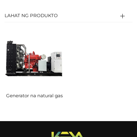
dito; ang mainit na gas na may mataas na
presyon ay nagtutulak sa piston upang
LAHAT NG PRODUKTO
mapatakbo ang crankshaft (thermal na
enerhiya → mekanikal na enerhiya). Ang
crankshaft naman ay konektado sa rotor ng
generator upang makagawa ng kuryente
(mekanikal na enerhiya → elektrikal na enerhiya).
Generator na natural gas