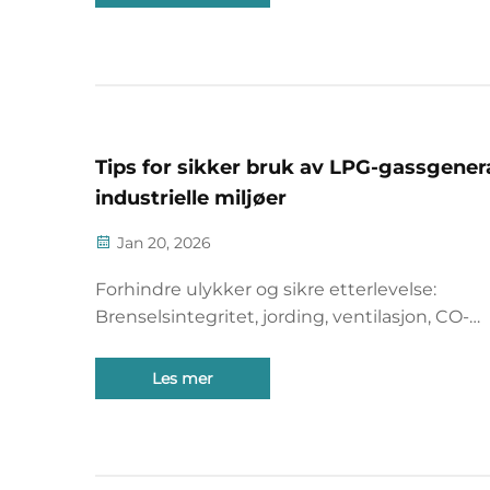
ned den industrielle guiden nå.
Tips for sikker bruk av LPG-gassgenera
industrielle miljøer
Jan 20, 2026
Forhindre ulykker og sikre etterlevelse:
Brenselsintegritet, jording, ventilasjon, CO-
overvåking, lekkasjedeteksjon, soning og
nøkprosedyrer for LPG-generatorer. Last ned
Les mer
sikkerhetsjekkliste nå.