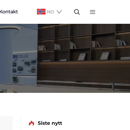


Kontakt
NO
Siste nytt