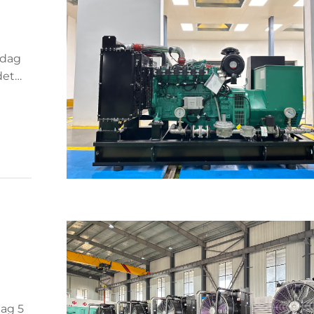
pdag
det
og
dag 5