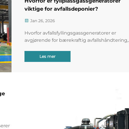
Hvorfor er fyllplassgassgeneratorer
viktige for avfallsdeponier?
Jan 26, 2026
Hvorfor avfallsfyllingsgassgeneratorer er
avgjørende for bærekraftig avfallshåndtering,
energigjenvinning og etterlevelse av
reguleringer. Lær om sikkerhetsrutiner nå.
Les mer
ge
erer