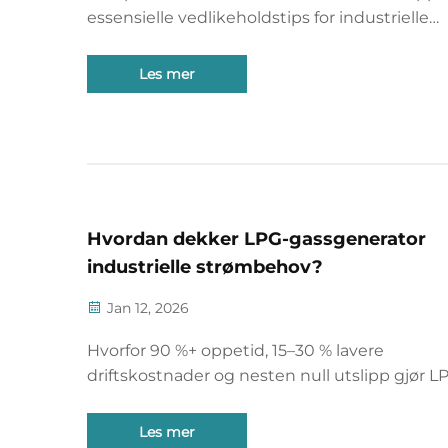
essensielle vedlikeholdstips for industrielle
metanolgeneratorer for å øke pålitelighet og
levetid. Last ned sjekklisten nå.
Les mer
Hvordan dekker LPG-gassgenerator
industrielle strømbehov?
Jan 12, 2026
Hvorfor 90 %+ oppetid, 15–30 % lavere
driftskostnader og nesten null utslipp gjør L
gassgeneratorer ideelle for datasentre,
farmasøytisk industri, gruvedrift og
Les mer