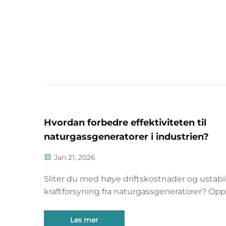
Hvordan forbedre effektiviteten til
naturgassgeneratorer i industrien?
Jan 21, 2026
Sliter du med høye driftskostnader og ustabi
kraftforsyning fra naturgassgeneratorer? Op
datadrevne strategier for økt effektivitet,
etterlevelse og avkastning på investering. La
Les mer