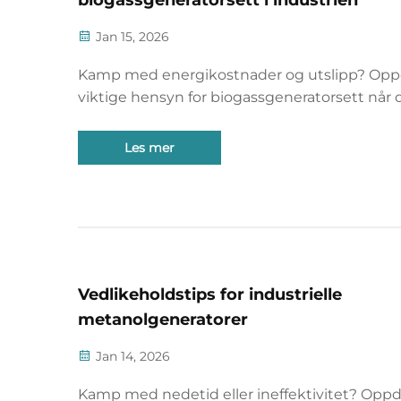
Jan 15, 2026
Kamp med energikostnader og utslipp? Op
viktige hensyn for biogassgeneratorsett når 
gjelder industriell pålitelighet, overholdelse 
avkastning. Last ned sjekklisten nå.
Les mer
Vedlikeholdstips for industrielle
metanolgeneratorer
Jan 14, 2026
Kamp med nedetid eller ineffektivitet? Opp