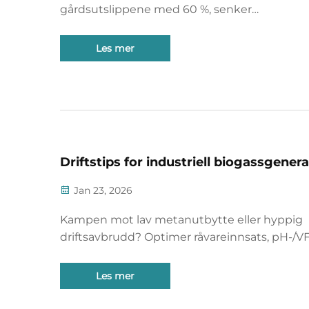
gårdsutslippene med 60 %, senker
energikostnadene med opptil 50 % og omfo
gjødsel til inntekt samt premium-gjødsel fra
Les mer
digestat. Se på virkelig avkastning på investe
bestill din CHP-tilpasningsvurdering.
Driftstips for industriell biogassgener
Jan 23, 2026
Kampen mot lav metanutbytte eller hyppig
driftsavbrudd? Optimer råvareinnsats, pH-/V
balans, termisk kontroll og motorvedlikehold 
60 % mindre uplanlagt driftsavbrudd. Få kon
Les mer
tips nå.