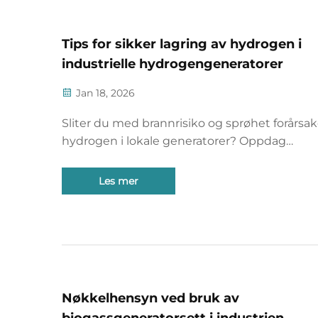
Tips for sikker lagring av hydrogen i
industrielle hydrogengeneratorer
Jan 18, 2026
Sliter du med brannrisiko og sprøhet forårsak
hydrogen i lokale generatorer? Oppdag
ventilasjon i henhold til NFPA 2/ISO, Type IV-
og lekkasjedeteksjon som reduserer risikoe
Les mer
92 %. Sørg for at du er i samsvar i dag.
Nøkkelhensyn ved bruk av
biogassgeneratorsett i industrien