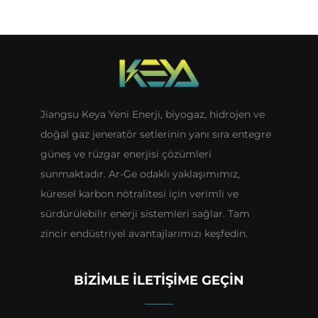
Jiangsu Keya Yeni Enerji, biyogaz, hidrojen ve
doğal gaz jeneratör setlerinin yanı sıra entegre
güneş ve rüzgar enerjisi çözümleri
sunmaktadır. Ar-Ge odaklı yaklaşımımız,
küresel karbon nötralitesi için verimli ve
sürdürülebilir enerji sistemleri sağlar. Tam
zincir endüstriyel avantajlarımızı keşfedin.
BIZIMLE İLETIŞIME GEÇIN