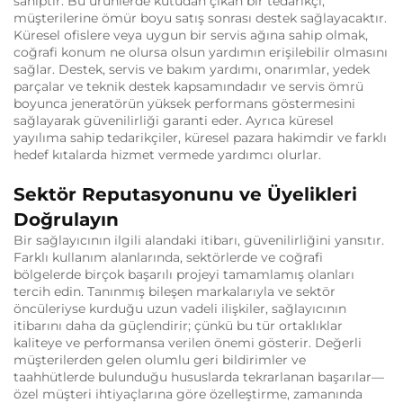
sahiptir. Bu ürünlerde kutudan çıkan bir tedarikçi,
müşterilerine ömür boyu satış sonrası destek sağlayacaktır.
Küresel ofislere veya uygun bir servis ağına sahip olmak,
coğrafi konum ne olursa olsun yardımın erişilebilir olmasını
sağlar. Destek, servis ve bakım yardımı, onarımlar, yedek
parçalar ve teknik destek kapsamındadır ve servis ömrü
boyunca jeneratörün yüksek performans göstermesini
sağlayarak güvenilirliği garanti eder. Ayrıca küresel
yayılıma sahip tedarikçiler, küresel pazara hakimdir ve farklı
hedef kıtalarda hizmet vermede yardımcı olurlar.
Sektör Reputasyonunu ve Üyelikleri
Doğrulayın
Bir sağlayıcının ilgili alandaki itibarı, güvenilirliğini yansıtır.
Farklı kullanım alanlarında, sektörlerde ve coğrafi
bölgelerde birçok başarılı projeyi tamamlamış olanları
tercih edin. Tanınmış bileşen markalarıyla ve sektör
öncüleriyse kurduğu uzun vadeli ilişkiler, sağlayıcının
itibarını daha da güçlendirir; çünkü bu tür ortaklıklar
kaliteye ve performansa verilen önemi gösterir. Değerli
müşterilerden gelen olumlu geri bildirimler ve
taahhütlerde bulunduğu hususlarda tekrarlanan başarılar—
özel müşteri ihtiyaçlarına göre özelleştirme, zamanında