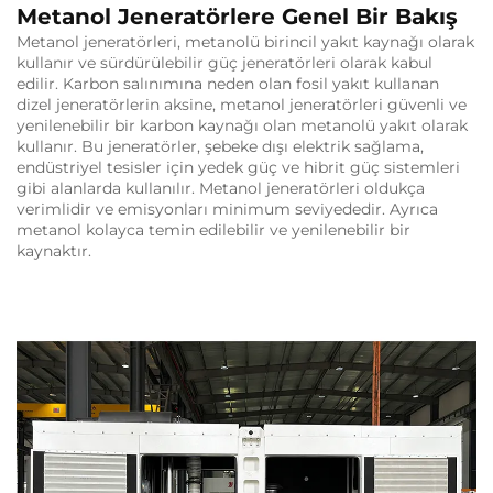
Metanol Jeneratörlere Genel Bir Bakış
Metanol jeneratörleri, metanolü birincil yakıt kaynağı olarak
kullanır ve sürdürülebilir güç jeneratörleri olarak kabul
edilir. Karbon salınımına neden olan fosil yakıt kullanan
dizel jeneratörlerin aksine, metanol jeneratörleri güvenli ve
yenilenebilir bir karbon kaynağı olan metanolü yakıt olarak
kullanır. Bu jeneratörler, şebeke dışı elektrik sağlama,
endüstriyel tesisler için yedek güç ve hibrit güç sistemleri
gibi alanlarda kullanılır. Metanol jeneratörleri oldukça
verimlidir ve emisyonları minimum seviyededir. Ayrıca
metanol kolayca temin edilebilir ve yenilenebilir bir
kaynaktır.