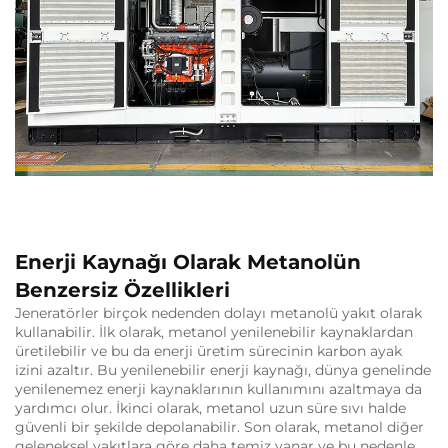
Enerji Kaynağı Olarak Metanolün
Benzersiz Özellikleri
Jeneratörler birçok nedenden dolayı metanolü yakıt olarak
kullanabilir. İlk olarak, metanol yenilenebilir kaynaklardan
üretilebilir ve bu da enerji üretim sürecinin karbon ayak
izini azaltır. Bu yenilenebilir enerji kaynağı, dünya genelinde
yenilenemez enerji kaynaklarının kullanımını azaltmaya da
yardımcı olur. İkinci olarak, metanol uzun süre sıvı halde
güvenli bir şekilde depolanabilir. Son olarak, metanol diğer
geleneksel yakıtlara göre daha temiz yanar ve bu nedenle