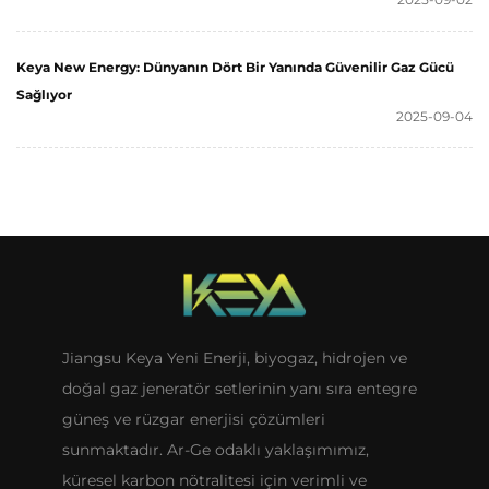
Keya New Energy: Dünyanın Dört Bir Yanında Güvenilir Gaz Gücü
Sağlıyor
2025-09-04
Jiangsu Keya Yeni Enerji, biyogaz, hidrojen ve
doğal gaz jeneratör setlerinin yanı sıra entegre
güneş ve rüzgar enerjisi çözümleri
sunmaktadır. Ar-Ge odaklı yaklaşımımız,
küresel karbon nötralitesi için verimli ve