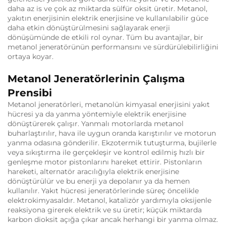
daha az is ve çok az miktarda sülfür oksit üretir. Metanol,
yakıtın enerjisinin elektrik enerjisine ve kullanılabilir güce
daha etkin dönüştürülmesini sağlayarak enerji
dönüşümünde de etkili rol oynar. Tüm bu avantajlar, bir
metanol jeneratörünün performansını ve sürdürülebilirliğini
ortaya koyar.
Metanol Jeneratörlerinin Çalışma
Prensibi
Metanol jeneratörleri, metanolün kimyasal enerjisini yakıt
hücresi ya da yanma yöntemiyle elektrik enerjisine
dönüştürerek çalışır. Yanmalı motorlarda metanol
buharlaştırılır, hava ile uygun oranda karıştırılır ve motorun
yanma odasına gönderilir. Ekzotermik tutuşturma, bujilerle
veya sıkıştırma ile gerçekleşir ve kontrol edilmiş hızlı bir
genleşme motor pistonlarını hareket ettirir. Pistonların
hareketi, alternatör aracılığıyla elektrik enerjisine
dönüştürülür ve bu enerji ya depolanır ya da hemen
kullanılır. Yakıt hücresi jeneratörlerinde süreç öncelikle
elektrokimyasaldır. Metanol, katalizör yardımıyla oksijenle
reaksiyona girerek elektrik ve su üretir; küçük miktarda
karbon dioksit açığa çıkar ancak herhangi bir yanma olmaz.