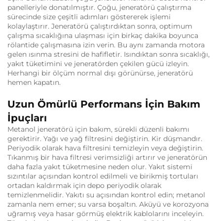
panelleriyle donatılmıştır. Çoğu, jeneratörü çalıştırma
sürecinde size çeşitli adımları göstererek işlemi
kolaylaştırır. Jeneratörü çalıştırdıktan sonra, optimum
çalışma sıcaklığına ulaşması için birkaç dakika boyunca
rölantide çalışmasına izin verin. Bu aynı zamanda motora
gelen ısınma stresini de hafifletir. Isındıktan sonra sıcaklığı,
yakıt tüketimini ve jeneratörden çekilen gücü izleyin.
Herhangi bir ölçüm normal dışı görünürse, jeneratörü
hemen kapatın.
Uzun Ömürlü Performans İçin Bakım
İpuçları
Metanol jeneratörü için bakım, sürekli düzenli bakımı
gerektirir. Yağı ve yağ filtresini değiştirin. Kir düşmandır.
Periyodik olarak hava filtresini temizleyin veya değiştirin.
Tıkanmış bir hava filtresi verimsizliği artırır ve jeneratörün
daha fazla yakıt tüketmesine neden olur. Yakıt sistemi
sızıntılar açısından kontrol edilmeli ve birikmiş tortuları
ortadan kaldırmak için depo periyodik olarak
temizlenmelidir. Yakıtı su açısından kontrol edin; metanol
zamanla nem emer; su varsa boşaltın. Aküyü ve korozyona
uğramış veya hasar görmüş elektrik kablolarını inceleyin.