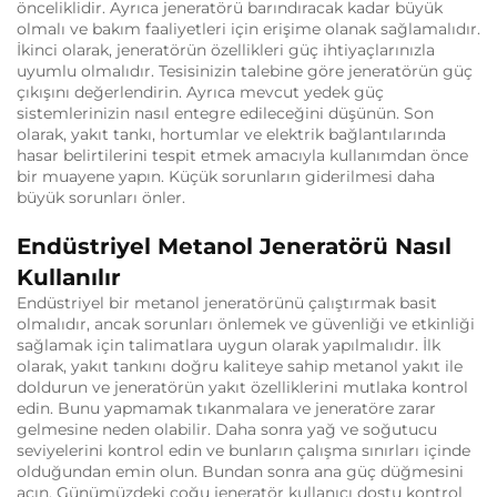
önceliklidir. Ayrıca jeneratörü barındıracak kadar büyük
olmalı ve bakım faaliyetleri için erişime olanak sağlamalıdır.
İkinci olarak, jeneratörün özellikleri güç ihtiyaçlarınızla
uyumlu olmalıdır. Tesisinizin talebine göre jeneratörün güç
çıkışını değerlendirin. Ayrıca mevcut yedek güç
sistemlerinizin nasıl entegre edileceğini düşünün. Son
olarak, yakıt tankı, hortumlar ve elektrik bağlantılarında
hasar belirtilerini tespit etmek amacıyla kullanımdan önce
bir muayene yapın. Küçük sorunların giderilmesi daha
büyük sorunları önler.
Endüstriyel Metanol Jeneratörü Nasıl
Kullanılır
Endüstriyel bir metanol jeneratörünü çalıştırmak basit
olmalıdır, ancak sorunları önlemek ve güvenliği ve etkinliği
sağlamak için talimatlara uygun olarak yapılmalıdır. İlk
olarak, yakıt tankını doğru kaliteye sahip metanol yakıt ile
doldurun ve jeneratörün yakıt özelliklerini mutlaka kontrol
edin. Bunu yapmamak tıkanmalara ve jeneratöre zarar
gelmesine neden olabilir. Daha sonra yağ ve soğutucu
seviyelerini kontrol edin ve bunların çalışma sınırları içinde
olduğundan emin olun. Bundan sonra ana güç düğmesini
açın. Günümüzdeki çoğu jeneratör kullanıcı dostu kontrol