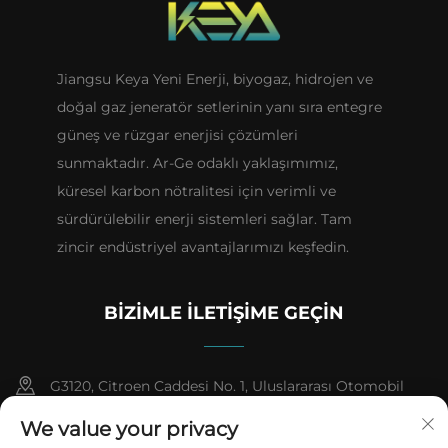
Jiangsu Keya Yeni Enerji, biyogaz, hidrojen ve
doğal gaz jeneratör setlerinin yanı sıra entegre
güneş ve rüzgar enerjisi çözümleri
sunmaktadır. Ar-Ge odaklı yaklaşımımız,
küresel karbon nötralitesi için verimli ve
sürdürülebilir enerji sistemleri sağlar. Tam
zincir endüstriyel avantajlarımızı keşfedin.
BIZIMLE İLETIŞIME GEÇIN
G3120, Citroen Caddesi No. 1, Uluslararası Otomobil
Şehri, Farmasötik Yüksek Teknoloji Endüstri Geliştirme
We value your privacy
Bölgesi, Taizhou Şehri, Jiangsu Evi