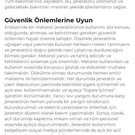
Tüm bakımlarınızı kaydedin. Bu, jeneratörü izlemenizi ve
gelecekteki bakımları mantıklı şekilde planlamanızı sağlar.
Güvenlik Önlemlerine Uyun
Endüstride bir metanol jeneratörünün kullanımı söz konusu
olduğunda, alınması ve belirtilmesi gereken güvenlik
önlemleri hayati öneme sahiptir. Özellikle jeneratörle
uğraşan veya yakınında bulunan herkesin riskleri tanımasını
ve jeneratörü doğru şekilde nasıl çalıştırıp durduracağını
bilmesi gerekir. Metanol yanıcı ve tahriş edicidir ve
tehlikelerini anlamak çok önemlidir. Metanol kullanırken ve
kullanım sırasında koruyucu gözlük ve eldivenler mutlaka
takılmalıdır. Dökülme olması durumunda hemen emici
malzeme ile temizlenmelidir. Her durumda jeneratör ve
yakıt deposunun yakınında kesinlikle sigara içilmemeli ve
açık alev kullanılmamalıdır ve açıkça "Sigara İçilmez"
işaretleri konulmalıdır. Yanıcı sıvı yangını durumuna karşı
jeneratörün hemen yanında bir yangın söndürücü
bulundurulmalı ve elektrik çarpmalarını önlemek için
jeneratör düzenli olarak bakım yapılmalıdır. Sonuç olarak,
acil durumda kapatma imkanı olmalı ve tüm personel
arasında açıkça duyurulmalıdır. Jeneratör kullanımını
belgeleyen sosyal medya gönderilerinde de açık bir acil