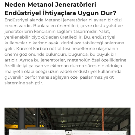
Neden Metanol Jeneratörleri
Endüstriyel İhtiyaçlara Uygun Dur?
Endüstriyel alanda Metanol jeneratörlerini ayıran bir dizi
neden vardır. Bunlara en önemlileri, çevre dostu yakıt ve
jeneratörlerin kendisinin sağlam tasarımıdır. Yakıt,
yenilenebilir biyokütleden üretilebilir. Bu, endüstriyel
kullanıcıların karbon ayak izlerini azaltabileceği anlamına
gelir. Küresel karbon nötralitesi hedeflerine ulaşmanın
önemi göz önünde bulundurulduğunda, bu büyük bir
artıdır. Ayrıca bu jeneratörler, metanolün özel özelliklerine
özellikle iyi çalışan ve ekipman durma süresinin oldukça
maliyetli olabileceği uzun vadeli endüstriyel kullanımda
güvenilir performans sağlayan özel paslanmaz yakıt
sistemine sahiptir.