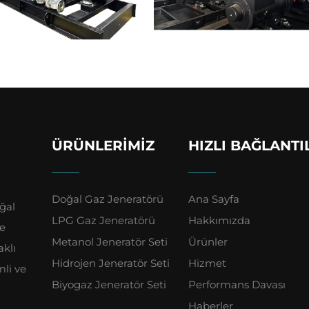
ÜRÜNLERIMIZ
HIZLI BAĞLANTI
Doğal Gaz Jeneratörü
Ana Sayfa
ğal
LPG Gaz Jeneratörü
Hakkımızda
ve
Metanol Jeneratör Seti
Ürünler
aklı
Hidrojen Jeneratör Seti
Hizmet
mli ve
Biyogaz Jeneratör Seti
Performans Davası
Haberler