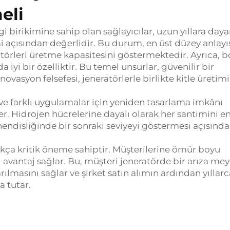
eli
gi birikimine sahip olan sağlayıcılar, uzun yıllara day
 açısından değerlidir.
Bu durum, en üst düzey anlayış
ratörleri üretme kapasitesini göstermektedir.
Ayrıca, b
 iyi bir özelliktir.
Bu temel unsurlar, güvenilir bir
inovasyon felsefesi, jeneratörlerle birlikte kitle üretimi
 ve farklı uygulamalar için yeniden tasarlama imkânı
er.
Hidrojen hücrelerine dayalı olarak her santimini en
ndisliğinde bir sonraki seviyeyi göstermesi açısından
kça kritik öneme sahiptir.
Müşterilerine ömür boyu
i avantaj sağlar.
Bu, müşteri jeneratörde bir arıza me
rılmasını sağlar ve şirket satın alımın ardından yıllarc
 tutar.