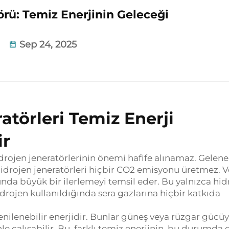
örü: Temiz Enerjinin Geleceği
Sep 24, 2025
törleri Temiz Enerji
ir
rojen jeneratörlerinin önemi hafife alınamaz.
Gelene
e, hidrojen jeneratörleri hiçbir CO2 emisyonu üretmez.
V
nda büyük bir ilerlemeyi temsil eder.
Bu yalnızca hid
rojen kullanıldığında sera gazlarına hiçbir katkıda
yenilenebilir enerjidir. Bunlar güneş veya rüzgar gücüy
le çalışabilir.
Bu, farklı temiz enerjinin, bu durumda