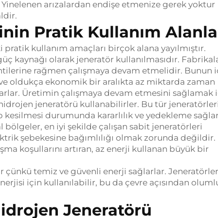
.
Yinelenen arızalardan endişe etmenize gerek yoktur
dir.
inin Pratik Kullanım Alanla
 pratik kullanım amaçları birçok alana yayılmıştır.
güç kaynağı olarak jeneratör kullanılmasıdır.
Fabrikal
sintilerine rağmen çalışmaya devam etmelidir.
Bunun i
en ve oldukça ekonomik bir aralıkta az miktarda zaman
arlar.
Üretimin çalışmaya devam etmesini sağlamak i
hidrojen jeneratörü kullanabilirler.
Bu tür jeneratörler
p kesilmesi durumunda kararlılık ve yedekleme sağlar
bölgeler, en iyi şekilde çalışan sabit jeneratörleri
ektrik şebekesine bağımlılığı olmak zorunda değildir.
şma koşullarını artıran, az enerji kullanan büyük bir
ır çünkü temiz ve güvenli enerji sağlarlar. Jeneratörle
nerjisi için kullanılabilir, bu da çevre açısından oluml
Hidrojen Jeneratörü