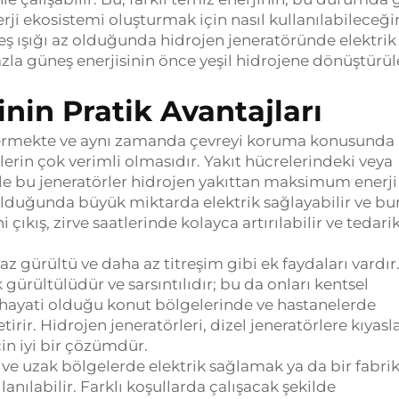
nerji ekosistemi oluşturmak için nasıl kullanılabileceği
ş ışığı az olduğunda hidrojen jeneratöründe elektrik
azla güneş enerjisinin önce yeşil hidrojene dönüştürü
inin Pratik Avantajları
stermekte ve aynı zamanda çevreyi koruma konusunda
rlerin çok verimli olmasıdır.
Yakıt hücrelerindeki veya
e bu jeneratörler hidrojen yakıttan maksimum enerji
lduğunda büyük miktarda elektrik sağlayabilir ve b
i çıkış, zirve saatlerinde kolayca artırılabilir ve tedari
az gürültü ve daha az titreşim gibi ek faydaları vardır
k gürültülüdür ve sarsıntılıdır; bu da onları kentsel
 hayati olduğu konut bölgelerinde ve hastanelerde
tirir.
Hidrojen jeneratörleri, dizel jeneratörlere kıyasl
çin iyi bir çözümdür.
 ve uzak bölgelerde elektrik sağlamak ya da bir fabri
anılabilir.
Farklı koşullarda çalışacak şekilde