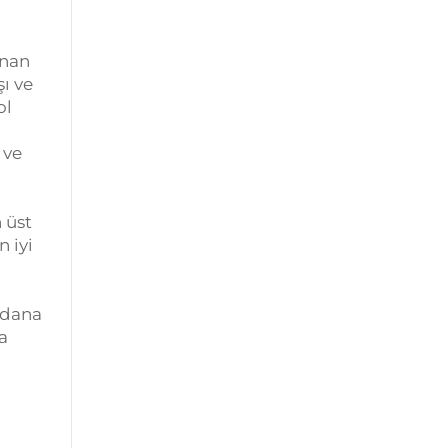
anan
ı ve
ol
 ve
 üst
 iyi
ydana
a