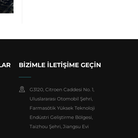
LAR
BIZIMLE İLETIŞIME GEÇIN
G3120, Citroen Caddesi No. 1,
Uluslararası Otomobil Şehri,
Farmasötik Yüksek Teknoloji
Endüstri Geliştirme Bölgesi,
Taizhou Şehri, Jiangsu Evi