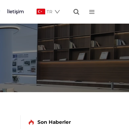


İletişim
TR
Son Haberler