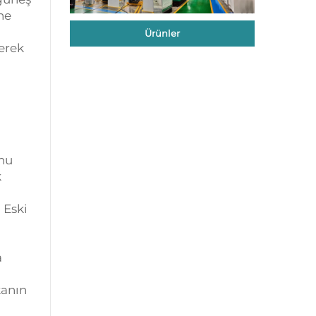
ne
Ürünler
lerek
unu
k
.
Eski
a
kanın