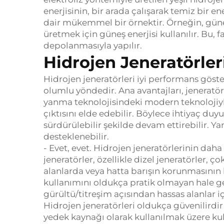
enerjisinin, bir arada çalışarak temiz bir e
dair mükemmel bir örnektir.
Örneğin, güne
üretmek için güneş enerjisi kullanılır.
Bu, f
depolanmasıyla yapılır.
Hidrojen Jeneratörler
Hidrojen jeneratörleri iyi performans gö
olumlu yöndedir.
Ana avantajları, jeneratö
yanma teknolojisindeki modern teknolojiyl
çıktısını elde edebilir.
Böylece ihtiyaç duyu
sürdürülebilir şekilde devam ettirebilir.
Yan
desteklenebilir.
- Evet, evet.
Hidrojen jeneratörlerinin daha 
jeneratörler, özellikle dizel jeneratörler, ço
alanlarda veya hatta barışın korunmasının
kullanımını oldukça pratik olmayan hale ge
gürültü/titreşim açısından hassas alanlar i
Hidrojen jeneratörleri oldukça güvenilirdir
yedek kaynağı olarak kullanılmak üzere kull