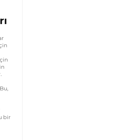
rı
ar
çin
çin
in
.
Bu,
r
u bir