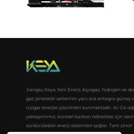
Jiangsu Keya Yeni Enerji, biyogaz, hidrojen ve do
gaz jeneratör setlerinin yanı sıra entegre güneş 
rüzgar enerjisi çözümleri sunmaktadır. Ar-Ge od
yaklaşımımız, küresel karbon nötralitesi için veri
sürdürülebilir enerji sistemleri sağlar. Tam zincir