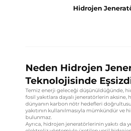
Hidrojen Jenerat
Neden Hidrojen Jenera
Teknolojisinde Eşsizd
Temiz enerji geleceği düşünüldüğünde, hid
fosil yakıtlara dayalı jeneratörlerin aksin
dünyanın karbon nötr hedefleri doğrultusu
yakıtının kullanılmasıyla mümkündür ve hid
bulunmaz.
Ayrıca, hidrojen jeneratörlerinin yakıtı da 
elektroliz yöntemiyle üretilen yeşil hidrojen