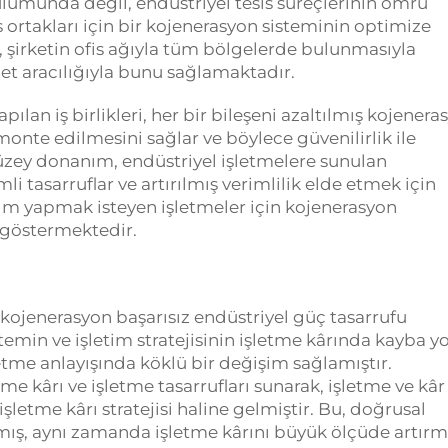
lumunda değil, endüstriyel tesis süreçlerinin ömrü
s ortakları için bir kojenerasyon sisteminin optimize
 şirketin ofis ağıyla tüm bölgelerde bulunmasıyla
et aracılığıyla bunu sağlamaktadır.
ılan iş birlikleri, her bir bileşeni azaltılmış kojenera
monte edilmesini sağlar ve böylece güvenilirlik ile
düzey donanım, endüstriyel işletmelere sunulan
 tasarruflar ve artırılmış verimlilik elde etmek için
ırım yapmak isteyen işletmeler için kojenerasyon
 göstermektedir.
kojenerasyon başarısız endüstriyel güç tasarrufu
stemin ve işletim stratejisinin işletme kârında kayba yo
letme anlayışında köklü bir değişim sağlamıştır.
 kârı ve işletme tasarrufları sunarak, işletme ve kâr 
şletme kârı stratejisi haline gelmiştir. Bu, doğrusal
nmış, aynı zamanda işletme kârını büyük ölçüde artırmı