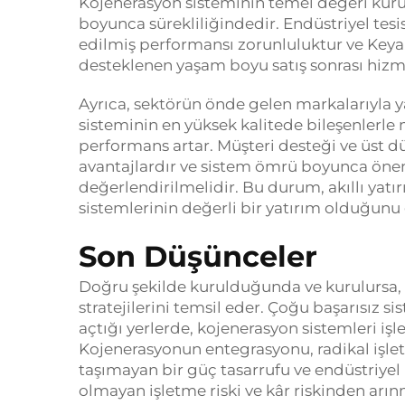
Kojenerasyon sisteminin temel değeri kuru
boyunca sürekliliğindedir. Endüstriyel tesi
edilmiş performansı zorunluluktur ve Keya,
desteklenen yaşam boyu satış sonrası hizm
Ayrıca, sektörün önde gelen markalarıyla yap
sisteminin en yüksek kalitede bileşenlerle 
performans artar. Müşteri desteği ve üst 
avantajlardır ve sistem ömrü boyunca önemli
değerlendirilmelidir. Bu durum, akıllı yat
sistemlerinin değerli bir yatırım olduğunu
Son Düşünceler
Doğru şekilde kurulduğunda ve kurulursa, 
stratejilerini temsil eder. Çoğu başarısız si
açtığı yerlerde, kojenerasyon sistemleri iş
Kojenerasyonun entegrasyonu, radikal işletme
taşımayan bir güç tasarrufu ve endüstriyel i
olmayan işletme riski ve kâr riskinden arı