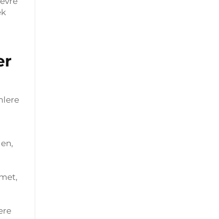
çevre
ek
er
mlere
den,
zmet,
ere