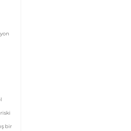
syon
l
riski
ş bir