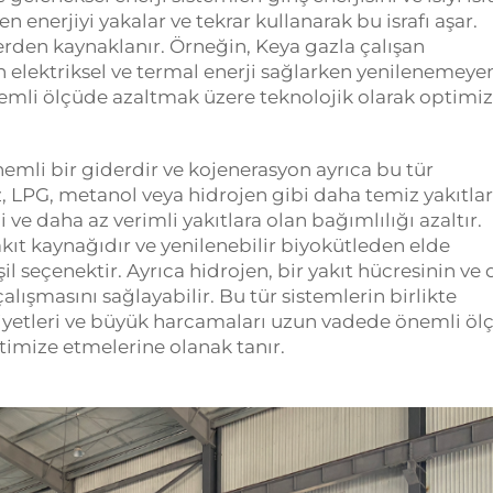
enerjiyi yakalar ve tekrar kullanarak bu israfı aşar.
rden kaynaklanır. Örneğin, Keya gazla çalışan
 elektriksel ve termal enerji sağlarken yenilenemeye
 önemli ölçüde azaltmak üzere teknolojik olarak optimi
 önemli bir giderdir ve kojenerasyon ayrıca bu tür
 LPG, metanol veya hidrojen gibi daha temiz yakıtlar
 ve daha az verimli yakıtlara olan bağımlılığı azaltır.
kıt kaynağıdır ve yenilenebilir biyokütleden elde
il seçenektir. Ayrıca hidrojen, bir yakıt hücresinin ve 
ışmasını sağlayabilir. Bu tür sistemlerin birlikte
maliyetleri ve büyük harcamaları uzun vadede önemli ö
ptimize etmelerine olanak tanır.