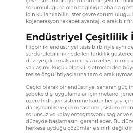
çevre sorumluluğunu ciddi bir şekilde dikk
sorumluluğuna olan bağlılığı daha da göste
için kullanılabilir. İster çevre sorumluluğu,
kojenerasyon rekabet avantajı olarak bir fır
Endüstriyel Çeşitlilik
Hiçbir iki endüstriyel tesis birbiriyle aynı d
sürdürülebilirlik hedefleri farklılık göstere
düzeye çıkarmak amacıyla özelleştirilmiş k
yaklaşımı, küçük ölçekli işletmelerden büy
tesise özgü ihtiyaçlarına tam olarak uymas
Geçici olarak bir endüstriyel sahanın güç i
şebeke dışı uygulamalar için metanol jene
üzere hidrojen sistemine kadar her şey içi
danışmanlık ve çizim tasarımı, sistem mont
sorunsuz ve kolay entegrasyonu sağlar ve si
düzeyde başlamasını garanti eder. Bu düzey
herkese uyduğu çözümlerle sınırlı değildir