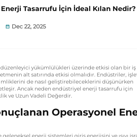
nerji Tasarrufu İçin İdeal Kılan Nedir?
Dec 22, 2025
e düzenleyici yükümlülükleri üzerinde etkisi olan bir iş
şletmenin alt satırında etkisi olmalıdır. Endüstriler, iş
imliklerini de nasıl geliştirebileceklerini düşünürken
tleşir. Ancak neden endüstriyel enerji tasarrufu için
eklik ve Uzun Vadeli Değerdir.
onuçlanan Operasyonel Ene
 geleneksel enerji sistemleri giriş enerjisini ve ısıyı isr