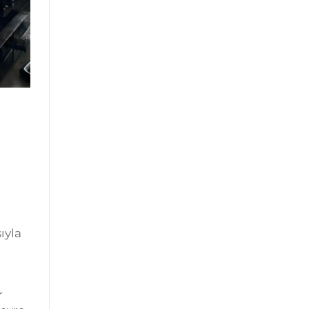
ıyla
r