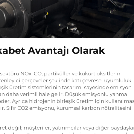
abet Avantajı Olarak
sektörü NOx, CO, partiküller ve kükürt oksitlerin
nleyici çerçeveler şeklinde katı çevresel uyumluluk
rleşik üretim sistemlerinin tasarımı sayesinde emisyon
an daha verimli hale gelir. Düşük emisyonlu yanma
eder. Ayrıca hidrojenin birleşik üretim için kullanılmas
r. Sıfır CO2 emisyonu, kurumsal karbon nötralitesini
t değil; müşteriler, yatırımcılar veya diğer paydaşla