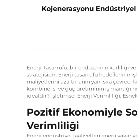
Kojenerasyonu Endüstriyel E
Enerji Tasarrufu, bir endüstrinin karlılığı v
stratejisidir. Enerji tasarrufu hedeflerinin i
maliyetlerini azaltmanın yanı sıra çevreci k
kombine ısı ve güç üretiminin iş mantığı ne
idealdir? İşletimsel Enerji Verimliliği, Esn
Pozitif Ekonomiyle S
Verimliliği
Enerji endüstriyel faaliyetleri enerji yakar ve