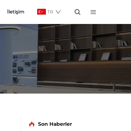


İletişim
TR
Son Haberler