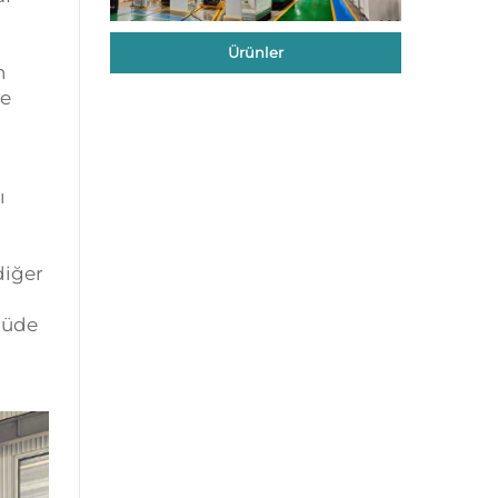
Ürünler
n
ze
ı
diğer
lçüde