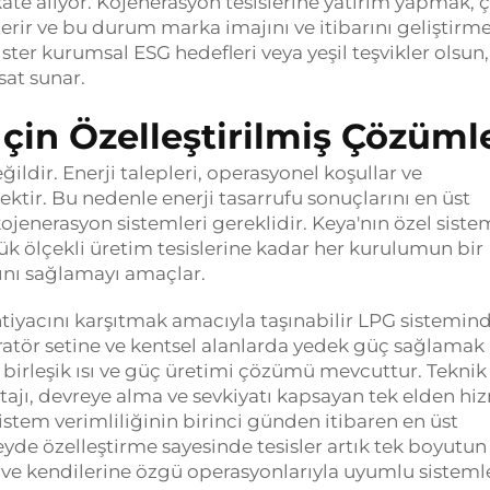
ate alıyor. Kojenerasyon tesislerine yatırım yapmak, 
rir ve bu durum marka imajını ve itibarını geliştirm
 ister kurumsal ESG hedefleri veya yeşil teşvikler olsun,
sat sunar.
 İçin Özelleştirilmiş Çözüml
eğildir. Enerji talepleri, operasyonel koşullar ve
cektir. Bu nedenle enerji tasarrufu sonuçlarını en üst
ojenerasyon sistemleri gereklidir. Keya'nın özel siste
ük ölçekli üretim tesislerine kadar her kurulumun bir
ını sağlamayı amaçlar.
htiyacını karşıtmak amacıyla taşınabilir LPG sistemin
ratör setine ve kentsel alanlarda yedek güç sağlamak
n birleşik ısı ve güç üretimi çözümü mevcuttur. Teknik
ajı, devreye alma ve sevkiyatı kapsayan tek elden hi
stem verimliliğinin birinci günden itibaren en üst
de özelleştirme sayesinde tesisler artık tek boyutun
 ve kendilerine özgü operasyonlarıyla uyumlu sisteml