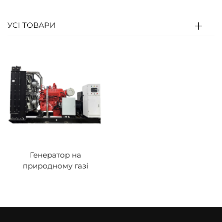
поршень, щоб привести у рух колінчастий
вал (теплова енергія → механічна енергія).
УСІ ТОВАРИ
Колінчастий вал потім з’єднується з ротором
генератора для виробництва електрики
(механічна енергія → електрична енергія).
Генератор на
природному газі