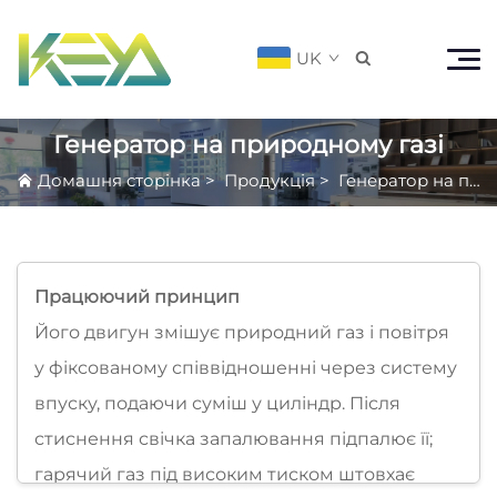
UK

Генератор на природному газі
Домашня сторінка
>
Продукція
>
Генератор на природному газі
Працюючий принцип
Його двигун змішує природний газ і повітря
у фіксованому співвідношенні через систему
впуску, подаючи суміш у циліндр. Після
стиснення свічка запалювання підпалює її;
гарячий газ під високим тиском штовхає