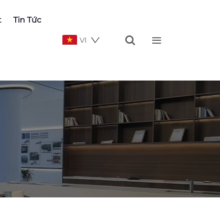
t
Tin Tức


VI