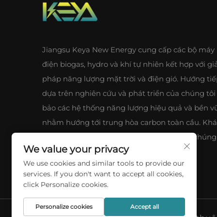
Jiangsu Keya New Energy cung cấp các bộ máy
điện biogas, hydro và khí tự nhiên kết hợp với giả
pháp năng lượng mặt trời và điện gió. Hướng ti
dựa trên nghiên cứu và phát triển của chúng tô
bảo các hệ thống năng lượng hiệu quả và bền v
nhằm hướng tới trung hòa carbon toàn cầu. Kh
phá lợi thế công nghiệp chuỗi đầy đủ của chúng 
We value your privacy
We use cookies and similar tools to provide our
services. If you don't want to accept all cookies,
click Personalize cookies.
Personalize cookies
Accept all