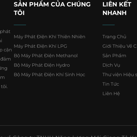
SẢN PHẨM CỦA CHÚNG
LIÊN KẾT
TÔI
NHANH
 phát
Máy Phát Điện Khí Thiên Nhiên
Trang Chủ
i
Máy Phát Điện Khí LPG
Giới Thiệu Về 
ếp cận
Bộ Máy Phát Điện Methanol
Sản Phẩm
i đảm
Bộ Máy Phát Điện Hydro
Dịch Vụ
ững
Bộ Máy Phát Điện Khí Sinh Học
Thư viện Hiệu 
ám
Tin Tức
tôi.
Liên Hệ