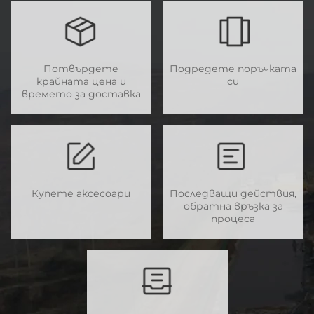
Потвърдете
Подредете поръчката
крайната цена и
си
времето за доставка
Купете аксесоари
Последващи действия,
обратна връзка за
процеса