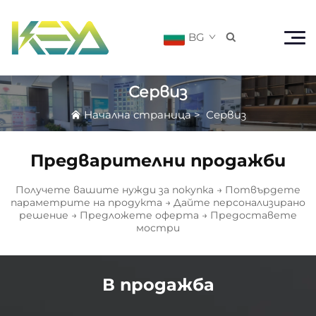
BG

Сервиз
Начална страница
>
Сервиз
Предварителни продажби
Получете вашите нужди за покупка → Потвърдете
параметрите на продукта → Дайте персонализирано
решение → Предложете оферта → Предоставете
мостри
В продажба