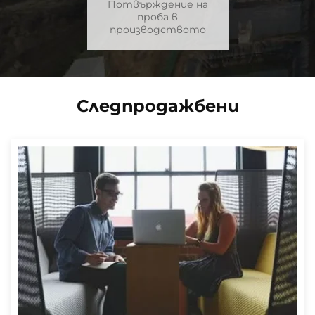
Потвърждение на
проба в
производството
Следпродажбени