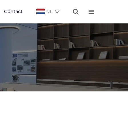


Contact
NL