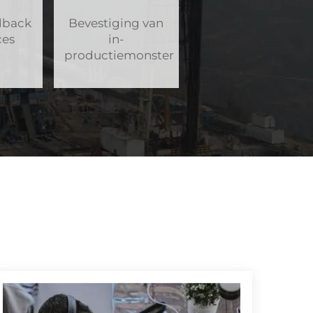
dback
Bevestiging van
ces
in-
productiemonster