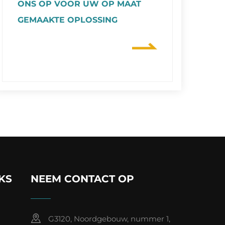
ONS OP VOOR UW OP MAAT
GEMAAKTE OPLOSSING
KS
NEEM CONTACT OP
G3120, Noordgebouw, nummer 1,