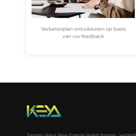
Verbeterplan ontwikkelen op basis
van uw feedback
Jiangsu Keya New Energy levert biogas-, waterst