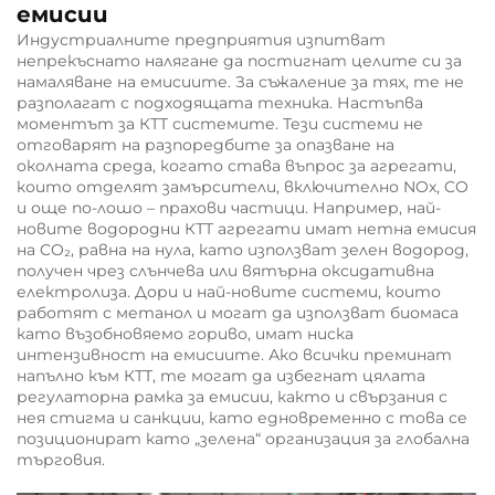
емисии
Индустриалните предприятия изпитват
непрекъснато налягане да постигнат целите си за
намаляване на емисиите. За съжаление за тях, те не
разполагат с подходящата техника. Настъпва
моментът за КТТ системите. Тези системи не
отговарят на разпоредбите за опазване на
околната среда, когато става въпрос за агрегати,
които отделят замърсители, включително NOx, CO
и още по-лошо – прахови частици. Например, най-
новите водородни КТТ агрегати имат нетна емисия
на CO₂, равна на нула, като използват зелен водород,
получен чрез слънчева или вятърна оксидативна
електролиза. Дори и най-новите системи, които
работят с метанол и могат да използват биомаса
като възобновяемо гориво, имат ниска
интензивност на емисиите. Ако всички преминат
напълно към КТТ, те могат да избегнат цялата
регулаторна рамка за емисии, както и свързания с
нея стигма и санкции, като едновременно с това се
позиционират като „зелена“ организация за глобална
търговия.