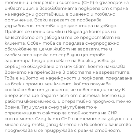
топлинни и енергийни системи (CHP) е дългосрочна
инвестиция, а всеобхватната подкрепа от страна
на надеждни доставчици е оценено и похвално
допълнение. Всеки агрегат се проверява
задълбочено, тества и документира на завода.
Правят се ценни снимки и видеа за контрол на
качеството от завода и те се предоставят на
клиента. Освен това се предлага следпродажно
обслужване за целия живот на агрегатите и
глобалната мрежа от сервизни центрове
гарантира бързо решаване на всички заявки за
сервизно обслужване от цял свят, което намалява
времето на прекъсване в работата на агрегатите.
Това е нивото на надеждност и подкрепа, предлагана
на всеки промишлен клиент, който получава
спокойствие от знанието, че инвестициите му в
енергията ще бъдат част от система, която ще
работи икономически и оперативно продължително
време. Тази услуга след закупуването е
определящият фактор за стойността на CHP
системите. След като CHP системите са закупени и
много след това, запазването на високото качество
продължава и се придружава с реална стойност.