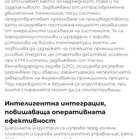
се отличават както по надеждност, така и по
издръжливост. Задвижвани от ултрасъвременна
двигателна технология, тези системи
предотвратяват прекъсване на производството,
като осигуряват постоянна мощност независимо
от енергийните изисквания на системите. Те са
корозионноустойчиви и изградени с гориво,
устойчиво на високи температури, което им
позволява да издържат на тежките промишлени
условия. Бързото им стартово действие, особено
при КУМ системи, задвижвани от течни
въглеводородни газове (LPG), осигурява резервно
захранване при аварии, гарантирайки непрекъснато
завършване на жизненоважни промишлени процеси.
Тази надеждност е безценна за индустриите, при
които спиранията могат да са скъпоструващи.
Интелигентна интеграция,
повишаваща оперативната
ефективност
Днешната индустрия се изправя пред голяма
сложност и изисква интелигентно управление, като