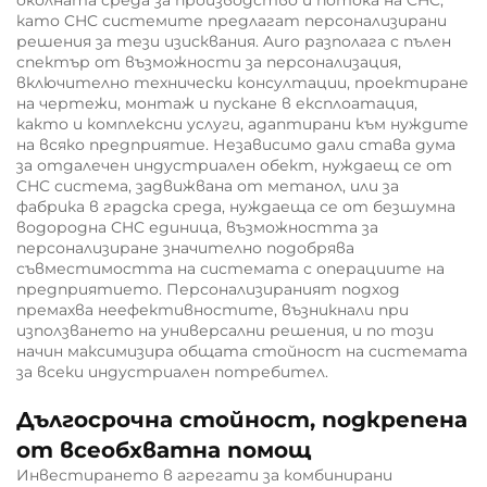
като CHC системите предлагат персонализирани
решения за тези изисквания. Auro разполага с пълен
спектър от възможности за персонализация,
включително технически консултации, проектиране
на чертежи, монтаж и пускане в експлоатация,
както и комплексни услуги, адаптирани към нуждите
на всяко предприятие. Независимо дали става дума
за отдалечен индустриален обект, нуждаещ се от
CHC система, задвижвана от метанол, или за
фабрика в градска среда, нуждаеща се от безшумна
водородна CHC единица, възможността за
персонализиране значително подобрява
съвместимостта на системата с операциите на
предприятието. Персонализираният подход
премахва неефективностите, възникнали при
използването на универсални решения, и по този
начин максимизира общата стойност на системата
за всеки индустриален потребител.
Дългосрочна стойност, подкрепена
от всеобхватна помощ
Инвестирането в агрегати за комбинирани