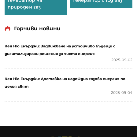
Генератор на
Генератор с lpg газ
природен газ
Горчиви новини
Кея Ню Енърджи: Задвижване на устойчиво бъдеще с
дигитализирани решения за чиста енергия
2025-09-02
Кея Ню Енърджи: Доставка на надеждна газова енергия по
целия свят
2025-09-04