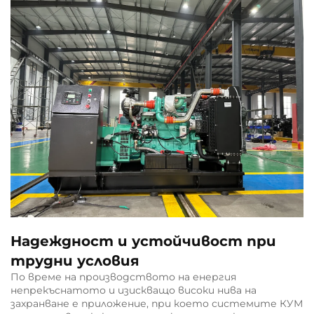
Надеждност и устойчивост при
трудни условия
По време на производството на енергия
непрекъснатото и изискващо високи нива на
захранване е приложение, при което системите КУМ