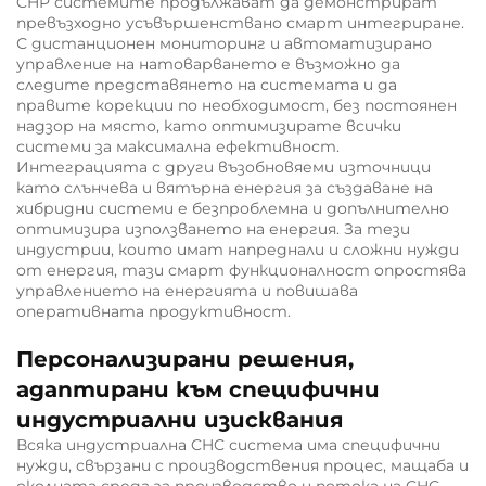
CHP системите продължават да демонстрират
превъзходно усъвършенствано смарт интегриране.
С дистанционен мониторинг и автоматизирано
управление на натоварването е възможно да
следите представянето на системата и да
правите корекции по необходимост, без постоянен
надзор на място, като оптимизирате всички
системи за максимална ефективност.
Интеграцията с други възобновяеми източници
като слънчева и вятърна енергия за създаване на
хибридни системи е безпроблемна и допълнително
оптимизира използването на енергия. За тези
индустрии, които имат напреднали и сложни нужди
от енергия, тази смарт функционалност опростява
управлението на енергията и повишава
оперативната продуктивност.
Персонализирани решения,
адаптирани към специфични
индустриални изисквания
Всяка индустриална CHC система има специфични
нужди, свързани с производствения процес, мащаба и
околната среда за производство и потока на CHC,