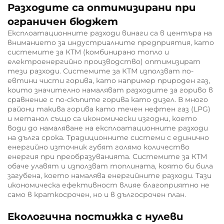
Разходите са оптимизирани при
ограничен бюджет
Експлоатационните разходи винаги са в центъра на
вниманието за индустриалните предприятия, като
системите за КТМ (комбинирано топло и
електроенергийно производство) оптимизират
тези разходи. Системите за КТМ използват по-
евтини чисти горива, като например природен газ,
които значително намаляват разходите за гориво в
сравнение с по-скъпите горива като дизел. В много
райони такива горива като течен нефтен газ (LPG)
и метанол също са икономически изгодни, което
води до намаляване на експлоатационните разходи
на дълга срока. Традиционните системи с единично
енергийно източник губят голямо количество
енергия при преобразуванията. Системите за КТМ
обаче улавят и използват топлината, която би била
загубена, което намалява енергийните разходи. Тази
икономическа ефективност влияе благоприятно не
само в краткосрочен, но и в дългосрочен план.
Екологична постижка с нулеви