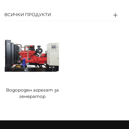
H⁺ се премества към катода чрез
електролитната мембрана; e⁻ формират
ВСИЧКИ ПРОДУКТИ
ток (право електрозахранване).
H⁺, e⁻ и O₂ се съединяват при катода, за да
се образува вода (единствен емисионен
продукт); системата за управление
регулира подаването за стабилен изход.
2. Тип с вътрешно горене
Смес от водород и въздух навлиза в
цилиндъра на двигателя, компресира се и
Водороден агрегат за
се запалва от свещта.
генератор
Газ с висока температура/налягане
избутва буталото, което задвижва
коляновия вал (термична→механична