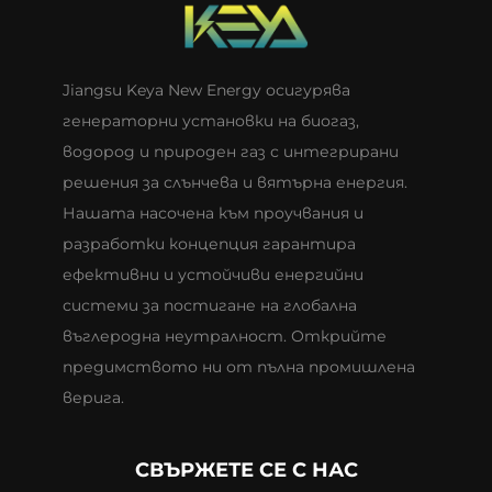
енергия).
Колят вал завърта ротора на генератора,
преобразувайки механичната енергия в
Jiangsu Keya New Energy осигурява
електрическа.
генераторни установки на биогаз,
водород и природен газ с интегрирани
решения за слънчева и вятърна енергия.
Нашата насочена към проучвания и
разработки концепция гарантира
ефективни и устойчиви енергийни
системи за постигане на глобална
въглеродна неутралност. Открийте
предимството ни от пълна промишлена
верига.
СВЪРЖЕТЕ СЕ С НАС