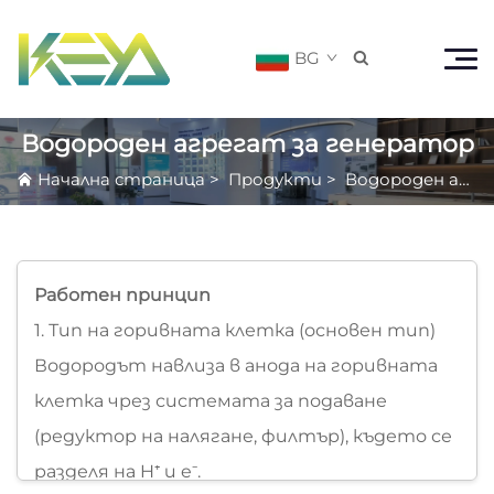
BG

Водороден агрегат за генератор
Начална страница
>
Продукти
>
Водороден агрегат за генератор
Работен принцип
1. Тип на горивната клетка (основен тип)
Водородът навлиза в анода на горивната
клетка чрез системата за подаване
(редуктор на налягане, филтър), където се
разделя на H⁺ и e⁻.