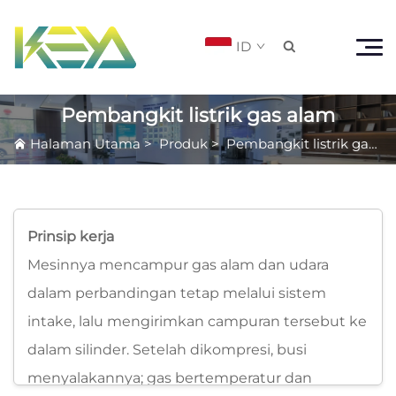
ID

Pembangkit listrik gas alam
Halaman Utama
>
Produk
>
Pembangkit listrik gas alam
Prinsip kerja
Mesinnya mencampur gas alam dan udara
dalam perbandingan tetap melalui sistem
intake, lalu mengirimkan campuran tersebut ke
dalam silinder. Setelah dikompresi, busi
menyalakannya; gas bertemperatur dan