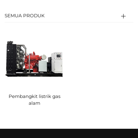
tekanan tinggi mendorong piston untuk
menggerakkan poros engkol (energi termal →
SEMUA PRODUK
energi mekanik). Poros engkol kemudian
terhubung ke rotor generator untuk
menghasilkan listrik (energi mekanik → energi
listrik).
Pembangkit listrik gas
alam