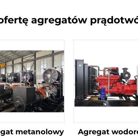
ofertę agregatów prądotw
egat metanolowy
Agregat wodo