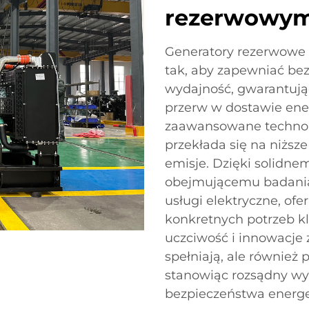
rezerwowym
Generatory rezerwowe
tak, aby zapewniać be
wydajność, gwarantują
przerw w dostawie ener
zaawansowane technolo
przekłada się na niższe
emisje. Dzięki solid
obejmującemu badania 
usługi elektryczne, o
konkretnych potrzeb k
uczciwość i innowacje 
spełniają, ale również
stanowiąc rozsądny wy
bezpieczeństwa energe