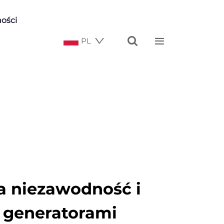
ości


PL
 niezawodność i
 generatorami