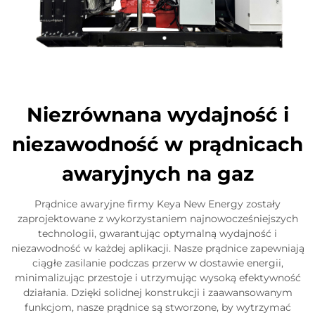
Niezrównana wydajność i
niezawodność w prądnicach
awaryjnych na gaz
Prądnice awaryjne firmy Keya New Energy zostały
zaprojektowane z wykorzystaniem najnowocześniejszych
technologii, gwarantując optymalną wydajność i
niezawodność w każdej aplikacji. Nasze prądnice zapewniają
ciągłe zasilanie podczas przerw w dostawie energii,
minimalizując przestoje i utrzymując wysoką efektywność
działania. Dzięki solidnej konstrukcji i zaawansowanym
funkcjom, nasze prądnice są stworzone, by wytrzymać