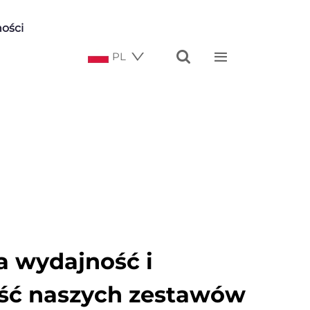
ości


PL
 wydajność i
ść naszych zestawów