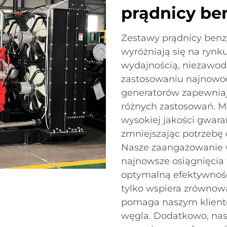
prądnicy be
Zestawy prądnicy ben
wyróżniają się na ryn
wydajnością, niezawodn
zastosowaniu najnowoc
generatorów zapewniaj
różnych zastosowań. M
wysokiej jakości gwara
zmniejszając potrzebę
Nasze zaangażowanie w
najnowsze osiągnięcia 
optymalną efektywność 
tylko wspiera zrównow
pomaga naszym klientom
węgla. Dodatkowo, na