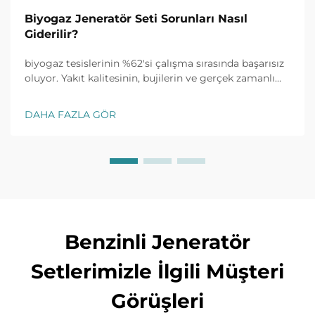
Biyogaz Jeneratör Seti Sorunları Nasıl
Giderilir?
biyogaz tesislerinin %62'si çalışma sırasında başarısız
oluyor. Yakıt kalitesinin, bujilerin ve gerçek zamanlı
izlemenin yaygın sorunları nasıl hızlıca çözeceğini
keşfedin. Şimdi eksiksiz sorun giderme kılavuzunu
DAHA FAZLA GÖR
edinin.
Benzinli Jeneratör
Setlerimizle İlgili Müşteri
Görüşleri