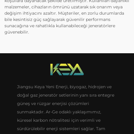
koşullara dayanacak şekilde üretilmiştir. Kullanılan dayanıklı
malzemeler, cihazların ömrünü uzatarak sık onarım veya
değişim ihtiyacını azaltır. Müşteriler, en zorlu durumlarda
bile kesintisiz güç sağlayarak güvenilir performans
sunacağına ve rahatlıkla kullanabileceği jeneratörlere
güvenebilir.
Jiangsu Keya Yeni Enerji, biyogaz, hidrojen ve
doğal gaz jeneratör setlerinin yanı sıra entegre
güneş ve rüzgar enerjisi çözümleri
sunmaktadır. Ar-Ge odaklı yaklaşımımız,
küresel karbon nötralitesi için verimli ve
sürdürülebilir enerji sistemleri sağlar. Tam