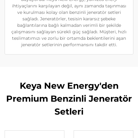
ihtiyaçlarını karşılayan değil, aynı zamanda taşınması
ve kurulması kolay olan benzinli jeneratör setleri
sağladı. Jeneratörler, tesisin kararsız şebeke
bağlantılarına bağlı kalmadan verimli bir şekilde
çalışmasını sağlayan sürekli güç sağladı. Müşteri, hızlı
teslimatımızı ve zorlu bir ortamda beklentilerini aşan
jeneratör setlerinin performansını takdir etti.
Keya New Energy'den
Premium Benzinli Jeneratör
Setleri