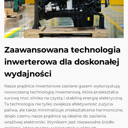
Zaawansowana technologia
inwerterowa dla doskonałej
wydajności
Nasze prądnice inwerterowe zasilane gazem wykorzystują
nowoczesną technologię inwerterową, która przekształca
surową moc silnika na czystą i stabilną energię elektryczną.
Ta technologia nie tylko zwiększa efektywność zużycia
paliwa, ale także minimalizuje zniekształcenia harmoniczne,
dzięki czemu nasze prądnice są idealne do zasilania
wrażliwej elektroniki. Wynikiem jest niezawodne źródło