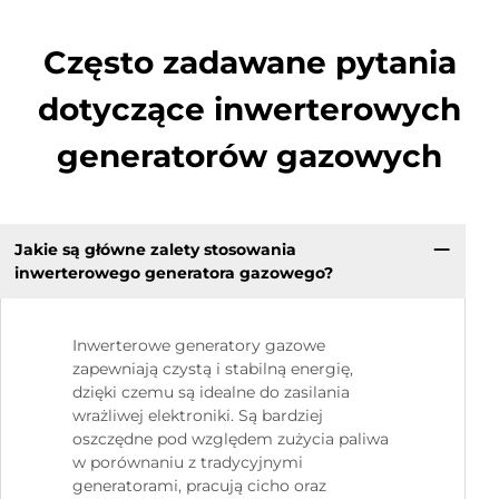
Często zadawane pytania
dotyczące inwerterowych
generatorów gazowych
Jakie są główne zalety stosowania
inwerterowego generatora gazowego?
Inwerterowe generatory gazowe
zapewniają czystą i stabilną energię,
dzięki czemu są idealne do zasilania
wrażliwej elektroniki. Są bardziej
oszczędne pod względem zużycia paliwa
w porównaniu z tradycyjnymi
generatorami, pracują cicho oraz