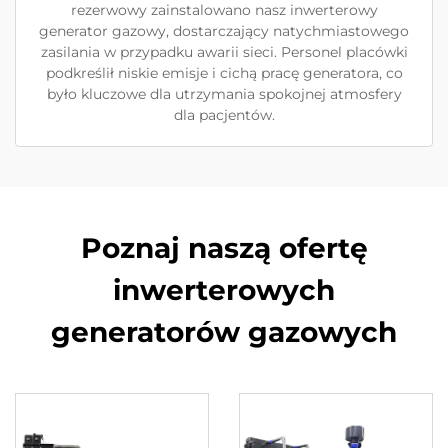
rezerwowy zainstalowano nasz inwerterowy
generator gazowy, dostarczający natychmiastowego
zasilania w przypadku awarii sieci. Personel placówki
podkreślił niskie emisje i cichą pracę generatora, co
było kluczowe dla utrzymania spokojnej atmosfery
dla pacjentów.
Poznaj naszą ofertę
inwerterowych
generatorów gazowych