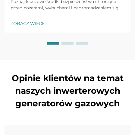
Poznaj kluczowe środki bezpieczeństwa chroniące
przed pożarami, wybuchami i nagromadzeniem się
tlenku węgla w generatorach LPG. Dowiedz się więcej
o prawidłowej instalacji, wentylacji, wykrywaniu
ZOBACZ WIĘCEJ
wycieków oraz protokołach postępowania w
sytuacjach awaryjnych. Ochronij swoich pracowników
i obiekt już dziś.
Opinie klientów na temat
naszych inwerterowych
generatorów gazowych