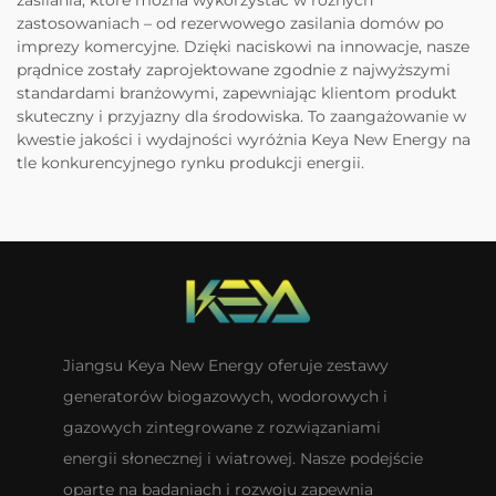
zasilania, które można wykorzystać w różnych
zastosowaniach – od rezerwowego zasilania domów po
imprezy komercyjne. Dzięki naciskowi na innowacje, nasze
prądnice zostały zaprojektowane zgodnie z najwyższymi
standardami branżowymi, zapewniając klientom produkt
skuteczny i przyjazny dla środowiska. To zaangażowanie w
kwestie jakości i wydajności wyróżnia Keya New Energy na
tle konkurencyjnego rynku produkcji energii.
Jiangsu Keya New Energy oferuje zestawy
generatorów biogazowych, wodorowych i
gazowych zintegrowane z rozwiązaniami
energii słonecznej i wiatrowej. Nasze podejście
oparte na badaniach i rozwoju zapewnia