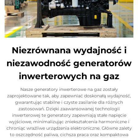
Niezrównana wydajność i
niezawodność generatorów
inwerterowych na gaz
Nasze generatory inwerterowe na gaz zostały
zaprojektowane tak, aby zapewniać doskonałą wydajność,
gwarantując stabilne i czyste zasilanie dla różnych
zastosowań. Dzięki zaawansowanej technologii
inwerterowej te generatory zapewniają stałe napięcie
wyjściowe, minimalizując zniekształcenia harmoniczne i
chroniąc wrażliwe urządzenia elektroniczne. Główne zalety
to oszczędność paliwa, cichsza praca oraz kompaktowa