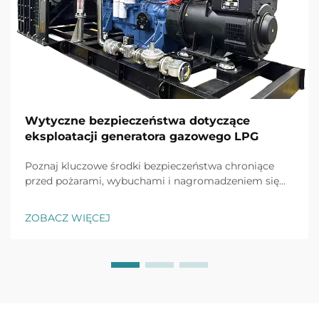
Wytyczne bezpieczeństwa dotyczące
eksploatacji generatora gazowego LPG
Poznaj kluczowe środki bezpieczeństwa chroniące
przed pożarami, wybuchami i nagromadzeniem się
tlenku węgla w generatorach LPG. Dowiedz się więcej
o prawidłowej instalacji, wentylacji, wykrywaniu
ZOBACZ WIĘCEJ
wycieków oraz protokołach postępowania w
sytuacjach awaryjnych. Ochronij swoich pracowników
i obiekt już dziś.