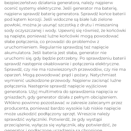
bezpieczeństwo działania generatora, należy najpierw
ocenić systemy elektryczne. Jeśli generator ma baterię,
najpierw sprawdź baterię generatora. Sprawdź końce baterii
pod kątem korozji. Jeśli widoczne są białe lub zielone
powłoki, można je usunąć szczotką z drutu i mieszaniną
sody oczyszczanej i wody. Upewnij się również, że końcówki
są napięte, ponieważ luźne końcówki mogą powodować
słabe połączenia, co prowadzi do problemów z
uruchomieniem. Regularnie sprawdzaj też napięcie
akumulatora. Jeśli bateria jest słaba, generator nie
uruchomi się, gdy będzie potrzebny. Po sprawdzeniu baterii
sprawdź następnie okablowanie i połączenia elektryczne.
Sprawdź, czy nie ma rozwieszonych przewodów, czy nie ma
oparzeń. Mogą powodować prąd i pożary. Natychmiast
wymienić uszkodzone przewody. Najpierw zacisnąć luźne
połączenia. Następnie sprawdź napięcie wyjściowe
generatora. Użyj multimetra do sprawdzenia napięcia w
gniazdach, gdy generator działa z pełnym obciążeniem.
Włókno powinno pozostawać w zakresie zalecanym przez
producenta, ponieważ bardzo wysokie lub niskie napięcie
może uszkodzić podłączony sprzęt. Wreszcie należy
sprawdzić wyłączniki. Potwierdź, że gdy wystąpi
przeciążenie, wyłącza się wyłącznik, aby potwierdzić, że
generator i podłączone urządzenia są chronione.