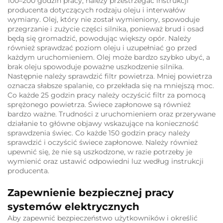
100–200 godzin pracy; należy przestrzegać instrukcji
producenta dotyczących rodzaju oleju i interwałów
wymiany. Olej, który nie został wymieniony, spowoduje
przegrzanie i zużycie części silnika, ponieważ brud i osad
będą się gromadzić, powodując większy opór. Należy
również sprawdzać poziom oleju i uzupełniać go przed
każdym uruchomieniem. Olej może bardzo szybko ubyć, a
brak oleju spowoduje poważne uszkodzenie silnika.
Następnie należy sprawdzić filtr powietrza. Mniej powietrza
oznacza słabsze spalanie, co przekłada się na mniejszą moc.
Co każde 25 godzin pracy należy oczyścić filtr za pomocą
sprężonego powietrza. Świece zapłonowe są również
bardzo ważne. Trudności z uruchomieniem oraz przerywane
działanie to główne objawy wskazujące na konieczność
sprawdzenia świec. Co każde 150 godzin pracy należy
sprawdzić i oczyścić świece zapłonowe. Należy również
upewnić się, że nie są uszkodzone, w razie potrzeby je
wymienić oraz ustawić odpowiedni luz według instrukcji
producenta.
Zapewnienie bezpiecznej pracy
systemów elektrycznych
Aby zapewnić bezpieczeństwo użytkowników i określić