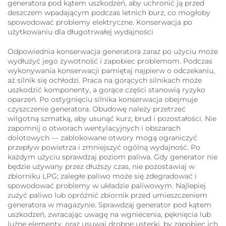
generatora pod kątem uszkodzeń, aby uchronić ją przed
deszczem wpadającym podczas letnich burz, co mogłoby
spowodować problemy elektryczne. Konserwacja po
użytkowaniu dla długotrwałej wydajności
Odpowiednia konserwacja generatora zaraz po użyciu może
wydłużyć jego żywotność i zapobiec problemom. Podczas
wykonywania konserwacji pamiętaj najpierw o odczekaniu,
aż silnik się ochłodzi. Praca na gorących silnikach może
uszkodzić komponenty, a gorące części stanowią ryzyko
oparzeń. Po ostygnięciu silnika konserwacja obejmuje
czyszczenie generatora. Obudowę należy przetrzeć
wilgotną szmatką, aby usunąć kurz, brud i pozostałości. Nie
zapomnij o otworach wentylacyjnych i obszarach
dolotowych — zablokowane otwory mogą ograniczyć
przepływ powietrza i zmniejszyć ogólną wydajność. Po
każdym użyciu sprawdzaj poziom paliwa. Gdy generator nie
będzie używany przez dłuższy czas, nie pozostawiaj w
zbiorniku LPG; zaległe paliwo może się zdegradować i
spowodować problemy w układzie paliwowym. Najlepiej
zużyć paliwo lub opróżnić zbiornik przed umieszczeniem
generatora w magazynie. Sprawdzaj generator pod kątem
uszkodzeń, zwracając uwagę na wgniecenia, pęknięcia lub
luźne elementy, oraz usuwaj drobne usterki, by zapobiec ich