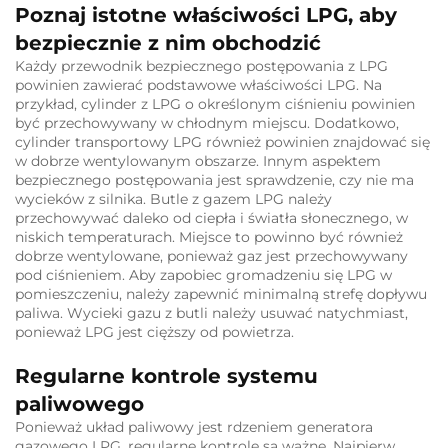
Poznaj istotne właściwości LPG, aby
bezpiecznie z nim obchodzić
Każdy przewodnik bezpiecznego postępowania z LPG
powinien zawierać podstawowe właściwości LPG. Na
przykład, cylinder z LPG o określonym ciśnieniu powinien
być przechowywany w chłodnym miejscu. Dodatkowo,
cylinder transportowy LPG również powinien znajdować się
w dobrze wentylowanym obszarze. Innym aspektem
bezpiecznego postępowania jest sprawdzenie, czy nie ma
wycieków z silnika. Butle z gazem LPG należy
przechowywać daleko od ciepła i światła słonecznego, w
niskich temperaturach. Miejsce to powinno być również
dobrze wentylowane, ponieważ gaz jest przechowywany
pod ciśnieniem. Aby zapobiec gromadzeniu się LPG w
pomieszczeniu, należy zapewnić minimalną strefę dopływu
paliwa. Wycieki gazu z butli należy usuwać natychmiast,
ponieważ LPG jest cięższy od powietrza.
Regularne kontrole systemu
paliwowego
Ponieważ układ paliwowy jest rdzeniem generatora
gazowego LPG, regularne kontrole są ważne. Najpierw