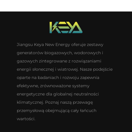
Jiangsu Keya New Energy oferuje zestawy
generatorów biogazowych, wodorowych i
gazowych zintegrowane z rozwiązaniami
energii słonecznej i wiatrowej. Nasze podejście
oparte na badaniach i rozwoju zapewnia
efektywne, zrównoważone systemy
energetyczne dla globalnej neutralności
klimatycznej. Poznaj naszą przewagę
przemysłową obejmującą cały łańcuch
wartości.