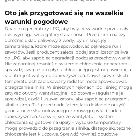
Oto jak przygotować się na wszelkie
warunki pogodowe
Dbanie o generatory LPG, aby były niezawodne przez cały
rok, wymaga szczególnej staranności. Przed zimą należy
opróżnić układ paliwowy z wody, by uniknąć jej
zamarznięcia, które może spowodować pęknięcie rur i
zaworów. Jeśli producent zaleca, dodaj stabilizator paliwa
do LPG, aby zapobiec degradacji podczas przechowywania.
Nie zapominaj również o systemie chłodzenia generatora –
sprawdź, czy poziom płynu chłodzącego jest odpowiedni, a
radiator jest wolny od zanieczyszczeń. Nawet przy niskich
temperaturach zablokowany radiator może spowodować
przegrzanie silnika. W śnieżnych rejonach lód i śnieg mogą
zatykać otwory wentylacyjne i dolotowe – regularnie je
sprawdzaj, czyść i usuwaj zatory, aby zapobiec przegrzaniu
silnika zimą. Tuż przed nadejściem lata dokładnie oczyść
generator ze skumulowanego zimowego pyłu, brudu i
zanieczyszczeń. Upewnij się, że wentylator i system
chłodzenia są gotowe na upały – wysokie temperatury
mogą prowadzić do przegrzania silnika, dlatego skuteczne
chłodzenie jest kluczowe. Sprawdź również obudowę