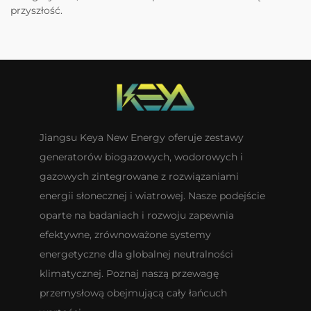
przyszłość.
Jiangsu Keya New Energy oferuje zestawy
generatorów biogazowych, wodorowych i
gazowych zintegrowane z rozwiązaniami
energii słonecznej i wiatrowej. Nasze podejście
oparte na badaniach i rozwoju zapewnia
efektywne, zrównoważone systemy
energetyczne dla globalnej neutralności
klimatycznej. Poznaj naszą przewagę
przemysłową obejmującą cały łańcuch