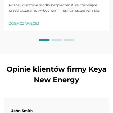
Poznaj kluczowe środki bezpieczeństwa chroniące
przed pożarami, wybuchami i nagromadzeniem się
tlenku węgla w generatorach LPG. Dowiedz się więcej
o prawidłowej instalacji, wentylacji, wykrywaniu
ZOBACZ WIĘCEJ
wycieków oraz protokołach postępowania w
sytuacjach awaryjnych. Ochronij swoich pracowników
i obiekt już dziś.
Opinie klientów firmy Keya
New Energy
John Smith