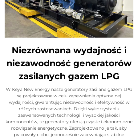
Niezrównana wydajność i
niezawodność generatorów
zasilanych gazem LPG
W Keya New Energy nasze generatory zasilane gazem LPG
są projektowane w celu zapewnienia optymalnej
wydajności, gwarantując niezawodność i efektywność w
różnych zastosowaniach. Dzięki wykorzystaniu
zaawansowanych technologii i wysokiej jakości
komponentów, te generatory oferują czyste i ekonomiczne
rozwiązanie energetyczne. Zaprojektowano je tak, aby
pracowały cicho, jednocześnie zapewniając stabilne