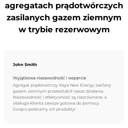
agregatach prądotwórczych
zasilanych gazem ziemnym
w trybie rezerwowym
John Smith
Wyjątkowa niezawodność i wsparcie
Agregat prądotwórczy Keya New Energy zasilany
gazem ziemnym przekształcił nasze działania.
Niezawodność i efektywność są niezrównane, a
obsługa klienta zawsze gotowa do pomocy.
Gorąco polecamy ich produkty!