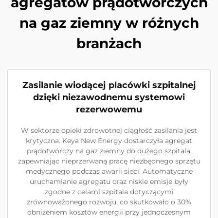
agregatów prądotwórczych
na gaz ziemny w różnych
branżach
Zasilanie wiodącej placówki szpitalnej
dzięki niezawodnemu systemowi
rezerwowemu
W sektorze opieki zdrowotnej ciągłość zasilania jest
krytyczna. Keya New Energy dostarczyła agregat
prądotwórczy na gaz ziemny do dużego szpitala,
zapewniając nieprzerwaną pracę niezbędnego sprzętu
medycznego podczas awarii sieci. Automatyczne
uruchamianie agregatu oraz niskie emisje były
zgodne z celami szpitala dotyczącymi
zrównoważonego rozwoju, co skutkowało o 30%
obniżeniem kosztów energii przy jednoczesnym