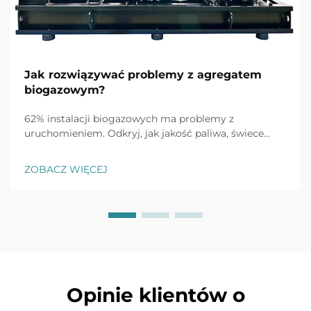
Jak rozwiązywać problemy z agregatem
biogazowym?
62% instalacji biogazowych ma problemy z
uruchomieniem. Odkryj, jak jakość paliwa, świece
zapłonowe i monitorowanie w czasie rzeczywistym
szybko rozwiązują najczęstsze problemy. Pobierz
ZOBACZ WIĘCEJ
teraz kompletny przewodnik po lokalizacji usterek.
Opinie klientów o