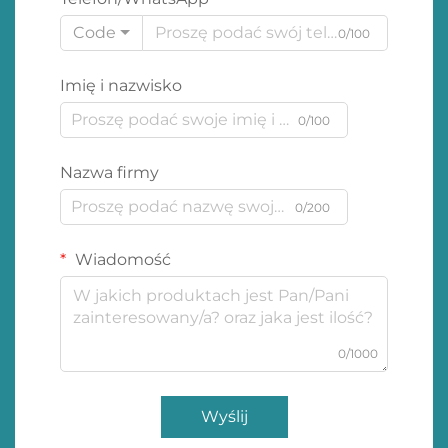
Code
0/100
Imię i nazwisko
0/100
Nazwa firmy
0/200
Wiadomość
0/1000
Wyślij