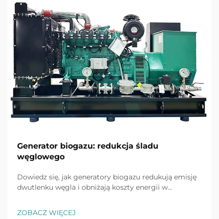
Generator biogazu: redukcja śladu
węglowego
Dowiedz się, jak generatory biogazu redukują emisję
dwutlenku węgla i obniżają koszty energii w
operacjach przemysłowych. Sprawdzone rozwiązania
zrównoważone dla bardziej ekologicznej przyszłości.
ZOBACZ WIĘCEJ
Dowiedz się więcej już dziś.