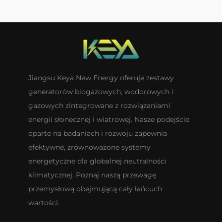
Jiangsu Keya New Energy oferuje zestawy
generatorów biogazowych, wodorowych i
gazowych zintegrowane z rozwiązaniami
energii słonecznej i wiatrowej. Nasze podejście
oparte na badaniach i rozwoju zapewnia
efektywne, zrównoważone systemy
energetyczne dla globalnej neutralności
klimatycznej. Poznaj naszą przewagę
przemysłową obejmującą cały łańcuch
wartości.