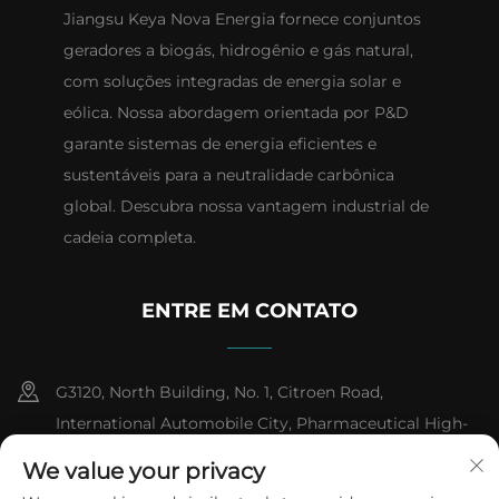
Jiangsu Keya Nova Energia fornece conjuntos
geradores a biogás, hidrogênio e gás natural,
com soluções integradas de energia solar e
eólica. Nossa abordagem orientada por P&D
garante sistemas de energia eficientes e
sustentáveis para a neutralidade carbônica
global. Descubra nossa vantagem industrial de
cadeia completa.
ENTRE EM CONTATO
G3120, North Building, No. 1, Citroen Road,
International Automobile City, Pharmaceutical High-
tech Industrial Development Zone, Taizhou City,
We value your privacy
Jiangsu Province