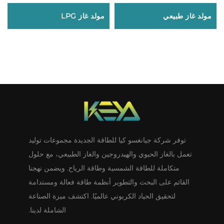
مولد غاز طبيعي
مولد غاز LPG
توفر شركة جيانغسو كيا للطاقة الجديدة مجموعات توليد
تعمل بالغاز الحيوي والهيدروجين والغاز الطبيعي، مع حلول
متكاملة للطاقة الشمسية وطاقة الرياح. ويضمن نهجنا
القائم على البحث والتطوير أنظمة طاقة فعالة ومستدامة
لتحقيق الحياد الكربوني عالميًا. اكتشف ميزة الصناعة
الشاملة لدينا.