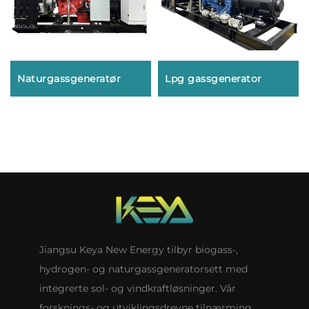
Naturgassgeneratør
Lpg gassgenerator
Jiangsu Keya New Energy tilbyr biogass-,
hydrogen- og naturgassgeneratorsett med
integrerte sol- og vindkraftløsninger. Vår
forsknings- og utviklingsdrevne tilnærming