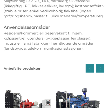
Miljøvennlig (lav SO₂, NOₓ, partikler); sikker/stabil
(ikkegiftig LPG, lekkasjesikker, lav støy); kostnadseffektiv
(stabile priser, enkel vedlikehold); fleksibel (ingen
rørføringsbehov, passer til ulike scenarier/temperaturer).
Anvendelsesområder
Residens/kommerciell (reservekraft til hjem,
kjøpssentre); utendørs (byggeplasser, leirplasser);
industriell (små fabrikker); fjerntliggende områder
(landsbygda, telekommunikasjonsstasjoner).
Anbefalte produkter