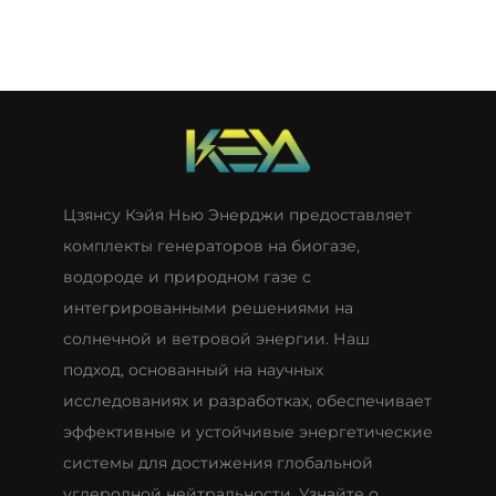
Цзянсу Кэйя Нью Энерджи предоставляет
комплекты генераторов на биогазе,
водороде и природном газе с
интегрированными решениями на
солнечной и ветровой энергии. Наш
подход, основанный на научных
исследованиях и разработках, обеспечивает
эффективные и устойчивые энергетические
системы для достижения глобальной
углеродной нейтральности. Узнайте о