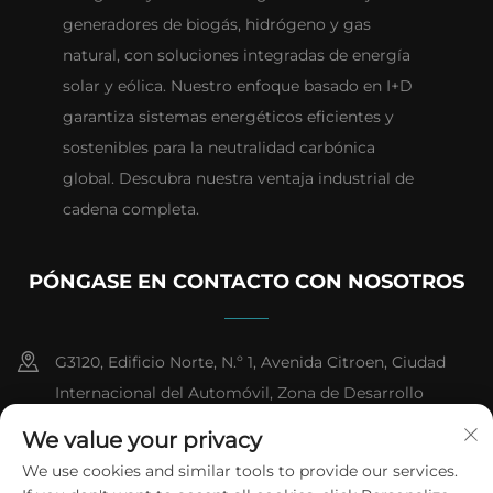
generadores de biogás, hidrógeno y gas
natural, con soluciones integradas de energía
solar y eólica. Nuestro enfoque basado en I+D
garantiza sistemas energéticos eficientes y
sostenibles para la neutralidad carbónica
global. Descubra nuestra ventaja industrial de
cadena completa.
PÓNGASE EN CONTACTO CON NOSOTROS
G3120, Edificio Norte, N.º 1, Avenida Citroen, Ciudad
Internacional del Automóvil, Zona de Desarrollo
Industrial Farmacéutico de Alta Tecnología, Ciudad de
We value your privacy
Taizhou, Provincia de Jiangsu
We use cookies and similar tools to provide our services.