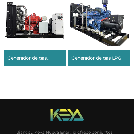
Generador de gas
Generador de gas LPG
natural
Jiangsu Keya Nueva Energía ofrece conjuntos