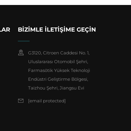
LAR
BIZIMLE İLETIŞIME GEÇIN
G3120, Citroen Caddesi No. 1,
Uluslararası Otomobil Şehri,
Farmasötik Yüksek Teknoloji
Endüstri Geliştirme Bölgesi,
Taizhou Şehri, Jiangsu Evi
[email protected]