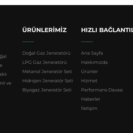
ÜRÜNLERIMIZ
HIZLI BAĞLANTI
Doğal Gaz Jeneratörü
Ana Sayfa
ğal
LPG Gaz Jeneratörü
Hakkımızda
ve
Metanol Jeneratör Seti
Ürünler
aklı
Hidrojen Jeneratör Seti
Hizmet
mli ve
Biyogaz Jeneratör Seti
Performans Davası
Haberler
İletişim