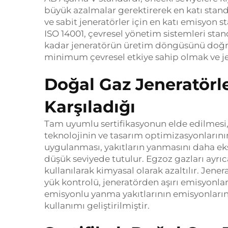
büyük azalmalar gerektirerek en katı standa
ve sabit jeneratörler için en katı emisyon 
ISO 14001, çevresel yönetim sistemleri sta
kadar jeneratörün üretim döngüsünü doğrula
minimum çevresel etkiye sahip olmak ve j
Doğal Gaz Jeneratörle
Karşıladığı
Tam uyumlu sertifikasyonun elde edilmesi, en
teknolojinin ve tasarım optimizasyonlarının
uygulanması, yakıtların yanmasını daha eksik
düşük seviyede tutulur. Egzoz gazları ayrıc
kullanılarak kimyasal olarak azaltılır. Jen
yük kontrolü, jeneratörden aşırı emisyonl
emisyonlu yanma yakıtlarının emisyonlarını
kullanımı geliştirilmiştir.