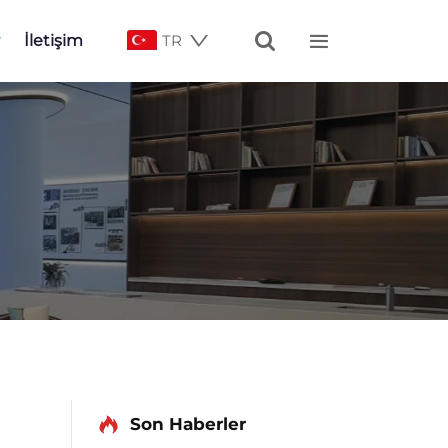


İletişim
TR
Son Haberler