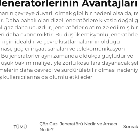
Jeneratörlerinin Avantajları
manın çevreye duyarlı olmak gibi bir nedeni olsa da, t
. Daha pahalı olan dizel jeneratörlere kıyasla doğal 
al gaz daha ucuzdur, jeneratörler optimize edilmiş bir
eri daha ekonomiktir. Bu düşük emisyonlu jeneratörle
m için idealdir ve çevre kısıtlamalarının olduğu
ması, geçici inşaat sahaları ve telekomünikasyon
r. Bu jeneratörler aynı zamanda oldukça güçlüdür ve
 düşük bakım maliyetiyle zorlu koşullara dayanacak şe
letmelerin daha çevreci ve sürdürülebilir olması nedeniy
 kullanıcılarına da olumlu etki eder.
Çöp Gazı Jeneratörü Nedir ve Amacı
Sonrak
TÜMÜ
Nedir?