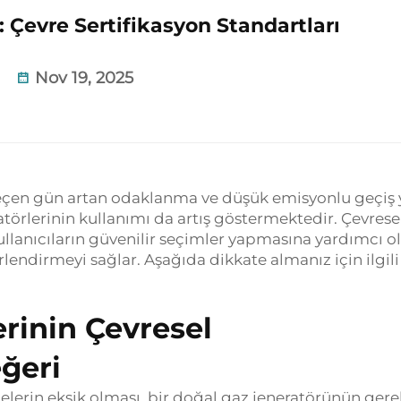
 Çevre Sertifikasyon Standartları
Nov 19, 2025
eçen gün artan odaklanma ve düşük emisyonlu geçiş y
törlerinin kullanımı da artış göstermektedir. Çevrese
kullanıcıların güvenilir seçimler yapmasına yardımcı o
lendirmeyi sağlar. Aşağıda dikkate almanız için ilgili
rinin Çevresel
ğeri
lgelerin eksik olması, bir doğal gaz jeneratörünün gere