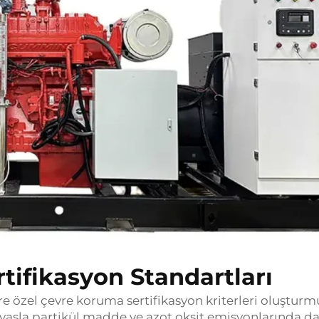
tifikasyon Standartları
re özel çevre koruma sertifikasyon kriterleri oluşturm
ıyasla partikül madde ve azot oksit emisyonlarında d