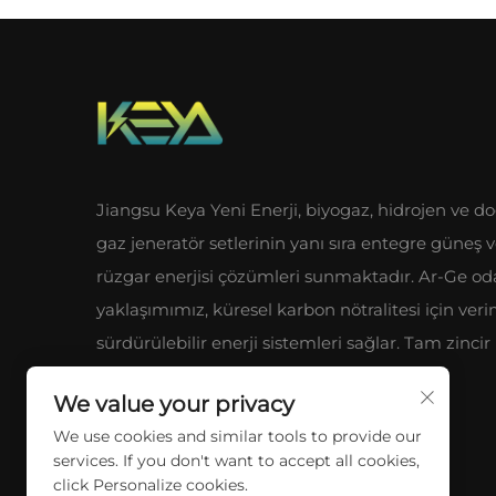
Jiangsu Keya Yeni Enerji, biyogaz, hidrojen ve do
gaz jeneratör setlerinin yanı sıra entegre güneş 
rüzgar enerjisi çözümleri sunmaktadır. Ar-Ge od
yaklaşımımız, küresel karbon nötralitesi için veri
sürdürülebilir enerji sistemleri sağlar. Tam zincir
endüstriyel avantajlarımızı keşfedin.
We value your privacy
We use cookies and similar tools to provide our
services. If you don't want to accept all cookies,
click Personalize cookies.