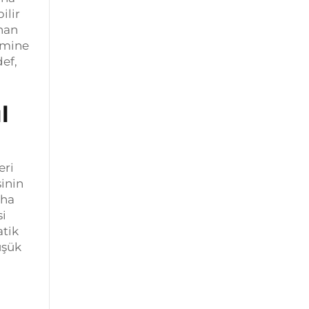
ilir
ınan
imine
ef,
l
eri
sinin
aha
si
atik
üşük