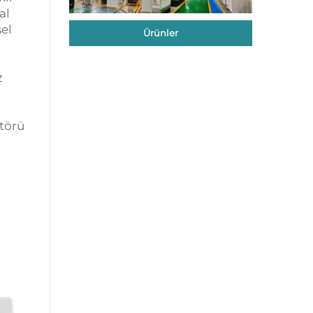
al
sel
Ürünler
z
atörü