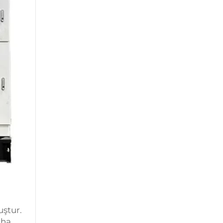
uştur.
aha