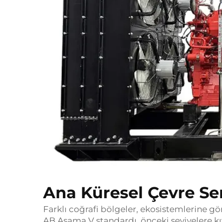
Ana Küresel Çevre Ser
Farklı coğrafi bölgeler, ekosistemlerine gö
AB Aşama V standardı, önceki seviyelere k