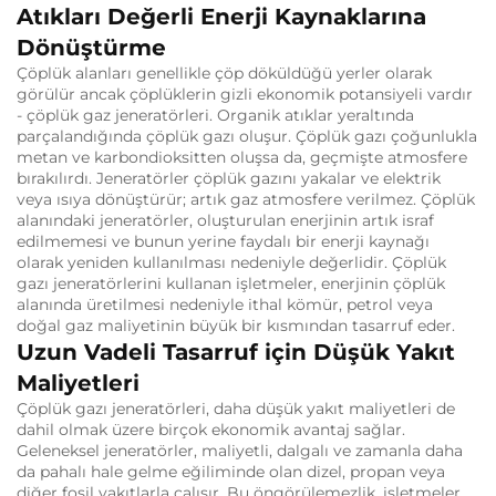
Atıkları Değerli Enerji Kaynaklarına
Dönüştürme
Çöplük alanları genellikle çöp döküldüğü yerler olarak
görülür ancak çöplüklerin gizli ekonomik potansiyeli vardır
- çöplük gaz jeneratörleri.
Organik atıklar yeraltında
parçalandığında çöplük gazı oluşur.
Çöplük gazı çoğunlukla
metan ve karbondioksitten oluşsa da, geçmişte atmosfere
bırakılırdı.
Jeneratörler çöplük gazını yakalar ve elektrik
veya ısıya dönüştürür; artık gaz atmosfere verilmez.
Çöplük
alanındaki jeneratörler, oluşturulan enerjinin artık israf
edilmemesi ve bunun yerine faydalı bir enerji kaynağı
olarak yeniden kullanılması nedeniyle değerlidir.
Çöplük
gazı jeneratörlerini kullanan işletmeler, enerjinin çöplük
alanında üretilmesi nedeniyle ithal kömür, petrol veya
doğal gaz maliyetinin büyük bir kısmından tasarruf eder.
Uzun Vadeli Tasarruf için Düşük Yakıt
Maliyetleri
Çöplük gazı jeneratörleri, daha düşük yakıt maliyetleri de
dahil olmak üzere birçok ekonomik avantaj sağlar.
Geleneksel jeneratörler, maliyetli, dalgalı ve zamanla daha
da pahalı hale gelme eğiliminde olan dizel, propan veya
diğer fosil yakıtlarla çalışır.
Bu öngörülemezlik, işletmeler