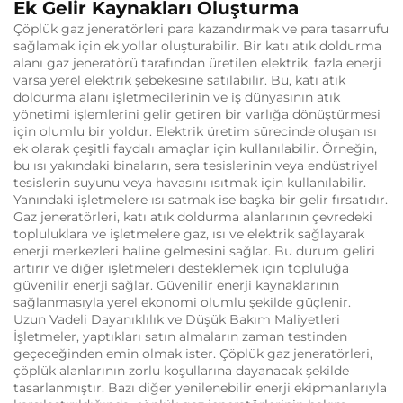
Ek Gelir Kaynakları Oluşturma
Çöplük gaz jeneratörleri para kazandırmak ve para tasarrufu
sağlamak için ek yollar oluşturabilir.
Bir katı atık doldurma
alanı gaz jeneratörü tarafından üretilen elektrik, fazla enerji
varsa yerel elektrik şebekesine satılabilir.
Bu, katı atık
doldurma alanı işletmecilerinin ve iş dünyasının atık
yönetimi işlemlerini gelir getiren bir varlığa dönüştürmesi
için olumlu bir yoldur.
Elektrik üretim sürecinde oluşan ısı
ek olarak çeşitli faydalı amaçlar için kullanılabilir.
Örneğin,
bu ısı yakındaki binaların, sera tesislerinin veya endüstriyel
tesislerin suyunu veya havasını ısıtmak için kullanılabilir.
Yanındaki işletmelere ısı satmak ise başka bir gelir fırsatıdır.
Gaz jeneratörleri, katı atık doldurma alanlarının çevredeki
topluluklara ve işletmelere gaz, ısı ve elektrik sağlayarak
enerji merkezleri haline gelmesini sağlar.
Bu durum geliri
artırır ve diğer işletmeleri desteklemek için topluluğa
güvenilir enerji sağlar.
Güvenilir enerji kaynaklarının
sağlanmasıyla yerel ekonomi olumlu şekilde güçlenir.
Uzun Vadeli Dayanıklılık ve Düşük Bakım Maliyetleri
İşletmeler, yaptıkları satın almaların zaman testinden
geçeceğinden emin olmak ister.
Çöplük gaz jeneratörleri,
çöplük alanlarının zorlu koşullarına dayanacak şekilde
tasarlanmıştır.
Bazı diğer yenilenebilir enerji ekipmanlarıyla