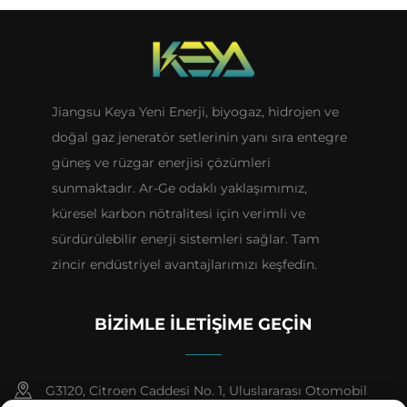
Jiangsu Keya Yeni Enerji, biyogaz, hidrojen ve
doğal gaz jeneratör setlerinin yanı sıra entegre
güneş ve rüzgar enerjisi çözümleri
sunmaktadır. Ar-Ge odaklı yaklaşımımız,
küresel karbon nötralitesi için verimli ve
sürdürülebilir enerji sistemleri sağlar. Tam
zincir endüstriyel avantajlarımızı keşfedin.
BIZIMLE İLETIŞIME GEÇIN
G3120, Citroen Caddesi No. 1, Uluslararası Otomobil