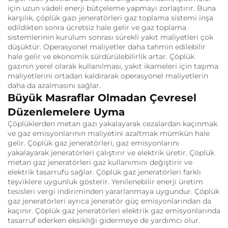
için uzun vadeli enerji bütçeleme yapmayı zorlaştırır.
Buna
karşılık, çöplük gazı jeneratörleri gaz toplama sistemi inşa
edildikten sonra ücretsiz hale gelir ve gaz toplama
sistemlerinin kurulum sonrası sürekli yakıt maliyetleri çok
düşüktür.
Operasyonel maliyetler daha tahmin edilebilir
hale gelir ve ekonomik sürdürülebilirlik artar.
Çöplük
gazının yerel olarak kullanılması, yakıt ikameleri için taşıma
maliyetlerini ortadan kaldırarak operasyonel maliyetlerin
daha da azalmasını sağlar.
Büyük Masraflar Olmadan Çevresel
Düzenlemelere Uyma
Çöplüklerden metan gazı yakalayarak cezalardan kaçınmak
ve gaz emisyonlarının maliyetini azaltmak mümkün hale
gelir.
Çöplük gaz jeneratörleri, gaz emisyonlarını
yakalayarak jeneratörleri çalıştırır ve elektrik üretir.
Çöplük
metan gaz jeneratörleri gaz kullanımını değiştirir ve
elektrik tasarrufu sağlar.
Çöplük gaz jeneratörleri farklı
teşviklere uygunluk gösterir.
Yenilenebilir enerji üretim
tesisleri vergi indiriminden yararlanmaya uygundur.
Çöplük
gaz jeneratörleri ayrıca jeneratör güç emisyonlarından da
kaçınır.
Çöplük gaz jeneratörleri elektrik gaz emisyonlarında
tasarruf ederken eksikliği gidermeye de yardımcı olur.