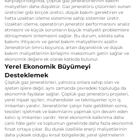
karşılaştırıldığında, çöplük gaz jeneratörlerinin bakım
maliyetleri daha düşüktür.
Gaz jeneratörü çözümleri sunan
üreticiler gibi birçok üretici, düşük bakım gerektiren ve
hatta uzaktan izleme sistemine sahip sistemler üretir.
Uzaktan izleme, operatörün jeneratör performansını analiz
etmesini ve küçük sorunların büyük maliyetli problemlere
dönüşmesini önlemesini sağlar.
Bu durum, sıklıkla saha
bakımı ihtiyacını ve genel bakım maliyetlerini azaltır.
Jeneratörün ömrü boyunca, artan dayanıklılık ve düşük
bakım maliyetlerinin birleşimi maksimum getiri sağlar ve
ekonomik değere ek olarak katkıda bulunur.
Yerel Ekonomik Büyümeyi
Desteklemek
Çöplük gaz jeneratörleri, yalnızca onlara sahip olan ve
işleten işlere değil, aynı zamanda çevredeki topluluğa da
ekonomik faydalar sağlar.
Çöplük gaz jeneratörü projeleri,
yerel inşaat işçileri, mühendisler ve teknisyenler için iş
imkanları yaratır.
Jeneratörler çalışır hale geldikten sonra,
tesisleri işletmek ve bakımlarını yapmak için devam eden
kalıcı iş imkanları vardır.
Yerel ekonomik kalkınma daha
canlı hâle gelir ve toplumun genelinde daha fazla ekonomik
fırsat ortaya çıkar.
Bu durak özellikle enerji maliyetlerinin
daha yüksek olduğu kırsal bölgelerde, yerel işletmelerin