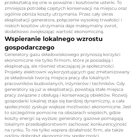
przekształcą się one w poważne i kosztowne usterki.
To
zmniejsza potrzebę częstych konserwacji na miejscu oraz
ogólnie obniża koszty utrzymania.
Przez cały okres
eksploatacji generatora, połączenie wysokiej trwałości i
niskich kosztów utrzymania daje maksymalny zwrot,
dodatkowo zwiększając wartość ekonomiczną.
Wspieranie lokalnego wzrostu
gospodarczego
Generatory gazu składowiskowego przynoszą korzyści
ekonomiczne nie tylko firmom, które je posiadają i
eksploatują, ale również otaczającej je społeczności.
Projekty elektrowni wykorzystujących gaz zmetanizowany
ze składowisk tworzą miejsca pracy dla lokalnych
pracowników budowlanych, inżynierów i techników.
Gdy
generatory są już w eksploatacji, powstają stałe miejsca
pracy związane z obsługą i konserwacją obiektów.
Rozwój
gospodarki lokalnej staje się bardziej dynamiczny, a cała
społeczność zyskuje większe możliwości ekonomiczne.
Jest
to szczególnie pomocne na obszarach wiejskich, gdzie
koszty energii są wyższe; generatory gazowe pomagają
lokalnym przedsiębiorstwom zachować konkurencyjność
na rynku.
To nie tylko wspiera działalność firm, ale także
ogólny dobrobyt ekonomiczny społeczności.