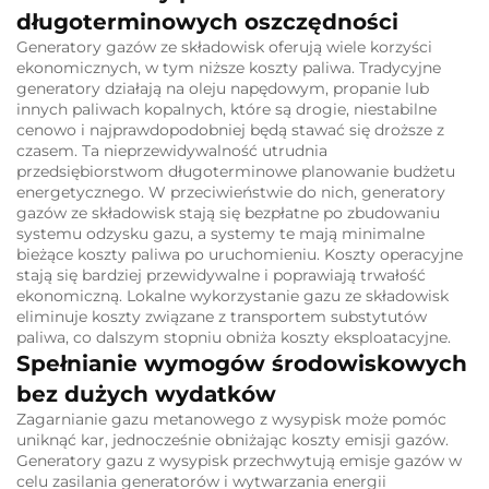
długoterminowych oszczędności
Generatory gazów ze składowisk oferują wiele korzyści
ekonomicznych, w tym niższe koszty paliwa.
Tradycyjne
generatory działają na oleju napędowym, propanie lub
innych paliwach kopalnych, które są drogie, niestabilne
cenowo i najprawdopodobniej będą stawać się droższe z
czasem.
Ta nieprzewidywalność utrudnia
przedsiębiorstwom długoterminowe planowanie budżetu
energetycznego.
W przeciwieństwie do nich, generatory
gazów ze składowisk stają się bezpłatne po zbudowaniu
systemu odzysku gazu, a systemy te mają minimalne
bieżące koszty paliwa po uruchomieniu.
Koszty operacyjne
stają się bardziej przewidywalne i poprawiają trwałość
ekonomiczną.
Lokalne wykorzystanie gazu ze składowisk
eliminuje koszty związane z transportem substytutów
paliwa, co dalszym stopniu obniża koszty eksploatacyjne.
Spełnianie wymogów środowiskowych
bez dużych wydatków
Zagarnianie gazu metanowego z wysypisk może pomóc
uniknąć kar, jednocześnie obniżając koszty emisji gazów.
Generatory gazu z wysypisk przechwytują emisje gazów w
celu zasilania generatorów i wytwarzania energii