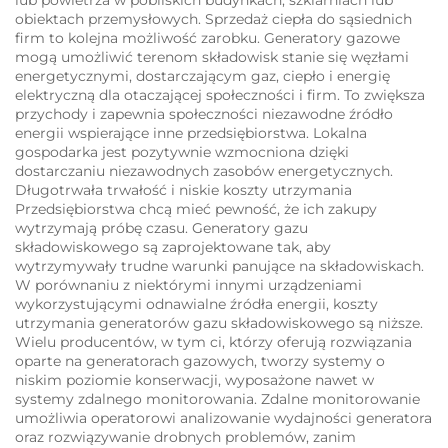
obiektach przemysłowych.
Sprzedaż ciepła do sąsiednich
firm to kolejna możliwość zarobku.
Generatory gazowe
mogą umożliwić terenom składowisk stanie się węzłami
energetycznymi, dostarczającym gaz, ciepło i energię
elektryczną dla otaczającej społeczności i firm.
To zwiększa
przychody i zapewnia społeczności niezawodne źródło
energii wspierające inne przedsiębiorstwa.
Lokalna
gospodarka jest pozytywnie wzmocniona dzięki
dostarczaniu niezawodnych zasobów energetycznych.
Długotrwała trwałość i niskie koszty utrzymania
Przedsiębiorstwa chcą mieć pewność, że ich zakupy
wytrzymają próbę czasu.
Generatory gazu
składowiskowego są zaprojektowane tak, aby
wytrzymywały trudne warunki panujące na składowiskach.
W porównaniu z niektórymi innymi urządzeniami
wykorzystującymi odnawialne źródła energii, koszty
utrzymania generatorów gazu składowiskowego są niższe.
Wielu producentów, w tym ci, którzy oferują rozwiązania
oparte na generatorach gazowych, tworzy systemy o
niskim poziomie konserwacji, wyposażone nawet w
systemy zdalnego monitorowania.
Zdalne monitorowanie
umożliwia operatorowi analizowanie wydajności generatora
oraz rozwiązywanie drobnych problemów, zanim