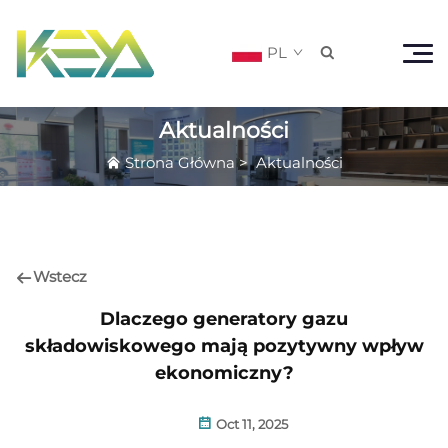
PL

Aktualności
Strona Główna
>
Aktualności
Wstecz
Dlaczego generatory gazu
składowiskowego mają pozytywny wpływ
ekonomiczny?
Oct 11, 2025