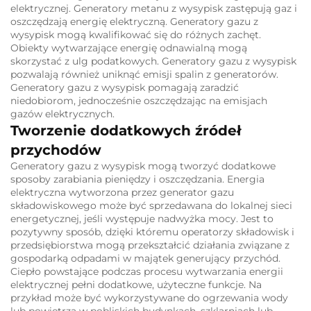
elektrycznej.
Generatory metanu z wysypisk zastępują gaz i
oszczędzają energię elektryczną.
Generatory gazu z
wysypisk mogą kwalifikować się do różnych zachęt.
Obiekty wytwarzające energię odnawialną mogą
skorzystać z ulg podatkowych.
Generatory gazu z wysypisk
pozwalają również uniknąć emisji spalin z generatorów.
Generatory gazu z wysypisk pomagają zaradzić
niedobiorom, jednocześnie oszczędzając na emisjach
gazów elektrycznych.
Tworzenie dodatkowych źródeł
przychodów
Generatory gazu z wysypisk mogą tworzyć dodatkowe
sposoby zarabiania pieniędzy i oszczędzania.
Energia
elektryczna wytworzona przez generator gazu
składowiskowego może być sprzedawana do lokalnej sieci
energetycznej, jeśli występuje nadwyżka mocy.
Jest to
pozytywny sposób, dzięki któremu operatorzy składowisk i
przedsiębiorstwa mogą przekształcić działania związane z
gospodarką odpadami w majątek generujący przychód.
Ciepło powstające podczas procesu wytwarzania energii
elektrycznej pełni dodatkowe, użyteczne funkcje.
Na
przykład może być wykorzystywane do ogrzewania wody
lub powietrza w pobliskich budynkach, szklarniach lub