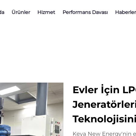
da
Ürünler
Hizmet
Performans Davası
Haberler
Evler İçin L
Jeneratörle
Teknolojisin
Keya New Energy'nin ev