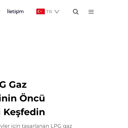


İletişim
TR
PG Gaz
rinin Öncü
i Keşfedin
ler için tasarlanan LPG gaz