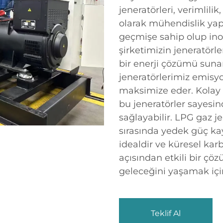
jeneratörleri, verimlilik
olarak mühendislik yapı
geçmişe sahip olup ino
şirketimizin jeneratörler
bir enerji çözümü sunar.
jeneratörlerimiz emisyo
maksimize eder. Kolay
bu jeneratörler sayesind
sağlayabilir. LPG gaz je
sırasında yedek güç ka
idealdir ve küresel kar
açısından etkili bir çö
geleceğini yaşamak içi
Teklif Al