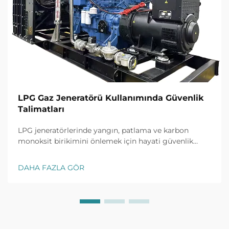
LPG Gaz Jeneratörü Kullanımında Güvenlik
Talimatları
LPG jeneratörlerinde yangın, patlama ve karbon
monoksit birikimini önlemek için hayati güvenlik
önlemlerini keşfedin. Doğru kurulum, havalandırma,
sızıntı tespiti ve acil durum protokollerini öğrenin.
DAHA FAZLA GÖR
Bugün ekibinizi ve tesisinizi koruyun.