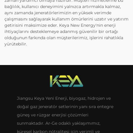
zaman yardımcı olmaya hazırdır. Müşteri hizmetlerine bu
bağlılık, kullanıcı deneyimini yalnızca artırmakla kalmaz,
aynı zamanda jeneratörlerimizin en yüksek verimde
çalışmasını sağlayarak kullanım ömürlerini uzatır ve yatırım
getirisini maksimize eder. Keya New Energy'nin enerji
ihtiyaçlarını desteklemeye adanmış güvenilir bir ortağı
olduğunun farkında olan müşterilerimiz, işlerini rahatlıkla
yürütebilir.
Jiangsu Keya Yeni Enerji, biyogaz, hidrojen ve
doğal gaz jeneratör setlerinin yanı sıra entegre
güneş ve rüzgar enerjisi çözümleri
sunmaktadır. Ar-Ge odaklı yaklaşımımız,
küresel karbon nötralitesi için verimli ve