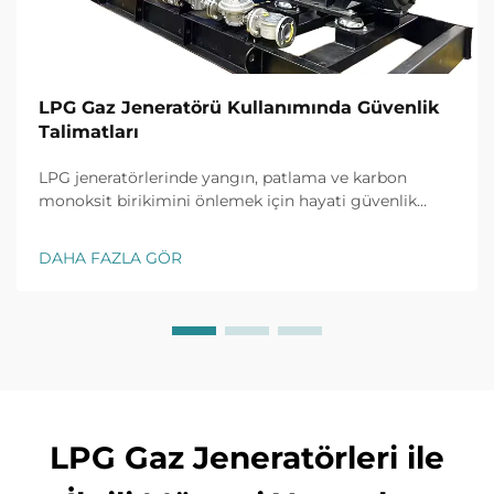
LPG Gaz Jeneratörü Kullanımında Güvenlik
Talimatları
LPG jeneratörlerinde yangın, patlama ve karbon
monoksit birikimini önlemek için hayati güvenlik
önlemlerini keşfedin. Doğru kurulum, havalandırma,
sızıntı tespiti ve acil durum protokollerini öğrenin.
DAHA FAZLA GÖR
Bugün ekibinizi ve tesisinizi koruyun.
LPG Gaz Jeneratörleri ile