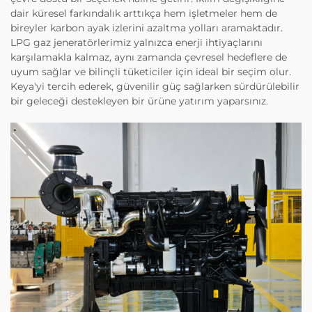
dair küresel farkındalık arttıkça hem işletmeler hem de
bireyler karbon ayak izlerini azaltma yolları aramaktadır.
LPG gaz jeneratörlerimiz yalnızca enerji ihtiyaçlarını
karşılamakla kalmaz, aynı zamanda çevresel hedeflere de
uyum sağlar ve bilinçli tüketiciler için ideal bir seçim olur.
Keya'yi tercih ederek, güvenilir güç sağlarken sürdürülebilir
bir geleceği destekleyen bir ürüne yatırım yaparsınız.