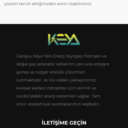
çözüm tercih ettiğinizden emin olabilirsiniz.
Jiangsu Keya Yeni Enerji, biyogaz, hidrojen ve
doğal gaz jeneratör setlerinin yanı sıra entegre
güneş ve rüzgar enerjisi çözümleri
sunmaktadır. Ar-Ge odaklı yaklaşımımız,
küresel karbon nötralitesi için verimli ve
sürdürülebilir enerji sistemleri sağlar. Tam
zincir endüstriyel avantajlarımızı keşfedin.
İLETIŞIME GEÇIN