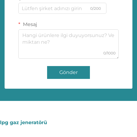
0/200
Mesaj
0/1000
Gönder
lpg gaz jeneratörü