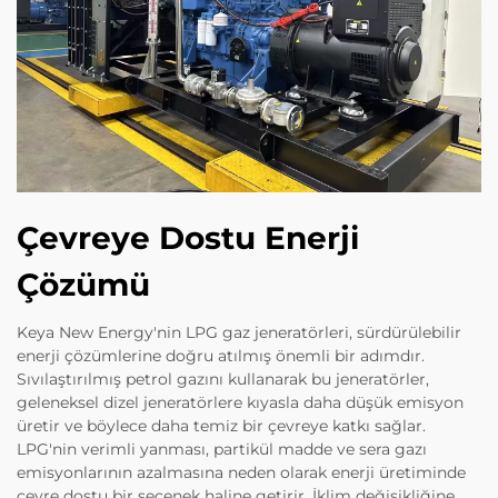
Çevreye Dostu Enerji
Çözümü
Keya New Energy'nin LPG gaz jeneratörleri, sürdürülebilir
enerji çözümlerine doğru atılmış önemli bir adımdır.
Sıvılaştırılmış petrol gazını kullanarak bu jeneratörler,
geleneksel dizel jeneratörlere kıyasla daha düşük emisyon
üretir ve böylece daha temiz bir çevreye katkı sağlar.
LPG'nin verimli yanması, partikül madde ve sera gazı
emisyonlarının azalmasına neden olarak enerji üretiminde
çevre dostu bir seçenek haline getirir. İklim değişikliğine