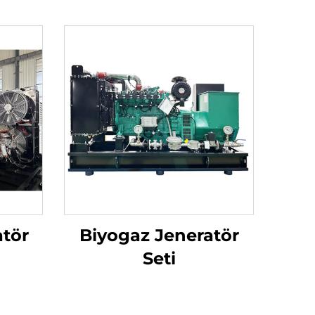
atör
Biyogaz Jeneratör
Seti