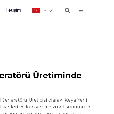


İletişim
TR
eratörü Üretiminde
Jeneratörü Üreticisi olarak, Keya Yeni
iliyetleri ve kapsamlı hizmet sunumu ile
 milyon yuan sermaye ile yeni enerji