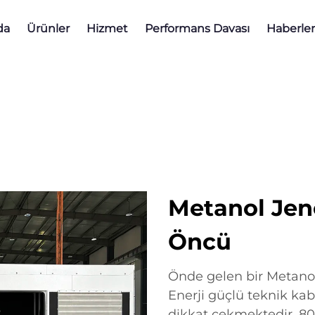
da
Ürünler
Hizmet
Performans Davası
Haberler
Metanol Jen
Öncü
Önde gelen bir Metanol 
Enerji güçlü teknik kab
dikkat çekmektedir. 80