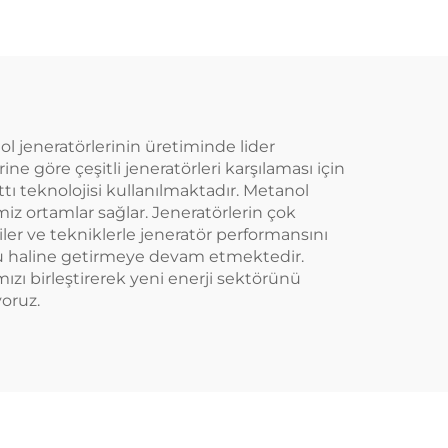
ol jeneratörlerinin üretiminde lider
e göre çeşitli jeneratörleri karşılaması için
tı teknolojisi kullanılmaktadır. Metanol
z ortamlar sağlar. Jeneratörlerin çok
iler ve tekniklerle jeneratör performansını
uşu haline getirmeye devam etmektedir.
ızı birleştirerek yeni enerji sektörünü
yoruz.