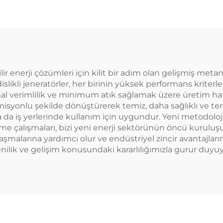
 enerji çözümleri için kilit bir adım olan gelişmiş metan
i jeneratörler, her birinin yüksek performans kriterlerin
imal verimlilik ve minimum atık sağlamak üzere üretim hat
syonlu şekilde dönüştürerek temiz, daha sağlıklı ve temi
ya da iş yerlerinde kullanım için uygundur. Yeni metodoloj
irme çalışmaları, bizi yeni enerji sektörünün öncü kurul
şmalarına yardımcı olur ve endüstriyel zincir avantajlarım
yenilik ve gelişim konusundaki kararlılığımızla gurur duyu