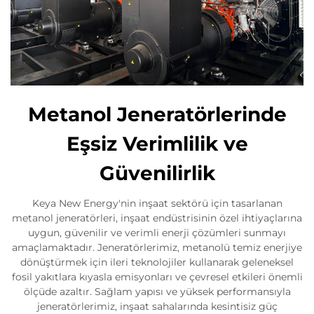
Metanol Jeneratörlerinde
Eşsiz Verimlilik ve
Güvenilirlik
Keya New Energy'nin inşaat sektörü için tasarlanan
metanol jeneratörleri, inşaat endüstrisinin özel ihtiyaçlarına
uygun, güvenilir ve verimli enerji çözümleri sunmayı
amaçlamaktadır. Jeneratörlerimiz, metanolü temiz enerjiye
dönüştürmek için ileri teknolojiler kullanarak geleneksel
fosil yakıtlara kıyasla emisyonları ve çevresel etkileri önemli
ölçüde azaltır. Sağlam yapısı ve yüksek performansıyla
jeneratörlerimiz, inşaat sahalarında kesintisiz güç