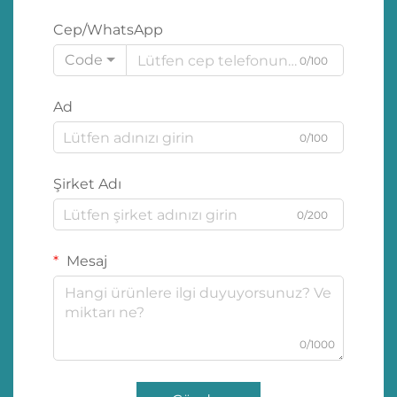
Cep/WhatsApp
Code
0/100
Ad
0/100
Şirket Adı
0/200
Mesaj
0/1000