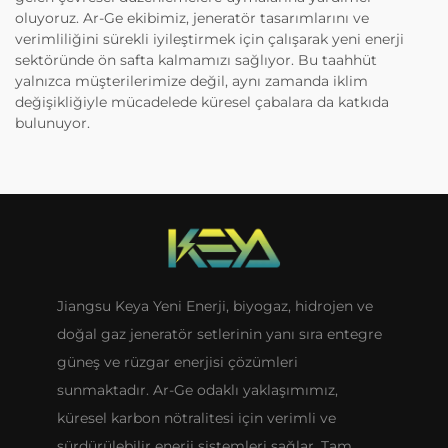
oluyoruz. Ar-Ge ekibimiz, jeneratör tasarımlarını ve
verimliliğini sürekli iyileştirmek için çalışarak yeni enerji
sektöründe ön safta kalmamızı sağlıyor. Bu taahhüt
yalnızca müşterilerimize değil, aynı zamanda iklim
değişikliğiyle mücadelede küresel çabalara da katkıda
bulunuyor.
Jiangsu Keya Yeni Enerji, biyogaz, hidrojen ve
doğal gaz jeneratör setlerinin yanı sıra entegre
güneş ve rüzgar enerjisi çözümleri
sunmaktadır. Ar-Ge odaklı yaklaşımımız,
küresel karbon nötralitesi için verimli ve
sürdürülebilir enerji sistemleri sağlar. Tam