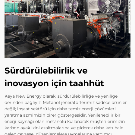
Sürdürülebilirlik ve
inovasyon için taahhüt
Keya New Energy olarak, sürdürülebilirliğe ve yeniliğe
derinden bağlıyız. Metanol jeneratörlerimiz sadece ürünler
değil; inşaat sektörü için daha temiz enerji çözümleri
yaratma azmimizin birer göstergesidir. Yenilenebilir bir
enerji kaynağı olan metanolu kullanarak müşterilerimizin
karbon ayak izini azaltmalarına ve giderek daha katı hale
gelen çevresel düzenlemelere uymalarına yardımcı