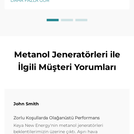
DAHA FAZLA GÖR
analizlerini inceleyin. Bugün daha fazla bilgi edinin.
Metanol Jeneratörleri ile
İlgili Müşteri Yorumları
John Smith
Zorlu Koşullarda Olağanüstü Performans
Keya New Energy'nin metanol jeneratörleri
beklentilerimizin üzerine çıktı. Aşırı hava